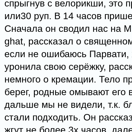
спрыгнув с велорикши, это п
или30 руп. В 14 часов прише
Сначала он сводил нас на M
ghat, рассказал о священном
если не ошибаюсь Парвати,
уронила свою серёжку, расс
немного о кремации. Тело п
берег, родные омывают его в
дальше мы не видели, т.к. б
стали подходить. Он рассказ
жгут не более 3х часов, дал