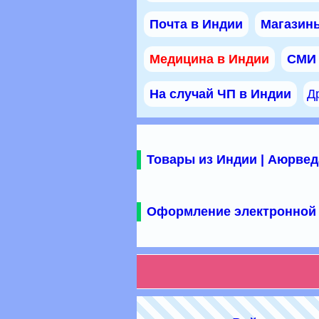
Почта в Индии
Магазины
Медицина в Индии
СМИ
На случай ЧП в Индии
Д
Товары из Индии | Аюрвед
Оформление электронной 