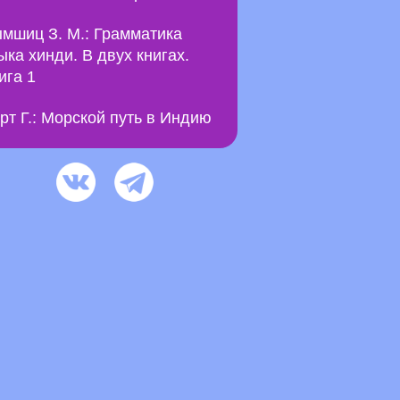
мшиц З. М.: Грамматика
ыка хинди. В двух книгах.
ига 1
рт Г.: Морской путь в Индию