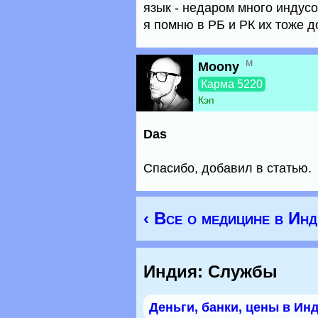
язык - недаром много индусо
я помню в РБ и РК их тоже д
м
Moony
Карма 5220
Кэп
Das
Спасибо, добавил в статью.
‹ Все о медицине в Ин
Индия: Службы
Деньги, банки, цены в Ин