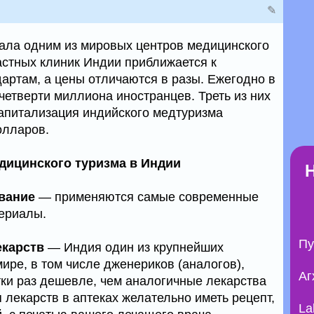
✎
ала одним из мировых центров медицинского
астных клиник Индии приближается к
ртам, а цены отличаются в разы. Ежегодно в
четверти миллиона иностранцев. Треть из них
капитализация индийского медтуризма
олларов.
дицинского туризма в Индии
вание
— применяются самые современные
ериалы.
Пу
екарств
— Индия один из крупнейших
ире, в том числе дженериков (аналогов),
Аг
тки раз дешевле, чем аналогичные лекарства
 лекарств в аптеках желательно иметь рецепт,
La