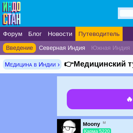
Форум
Блог
Новости
Путеводитель
Введение
Северная Индия
Южная Индия
👉Медицинский т
Медицина в Индии ›

м
Moony
Карма 5220