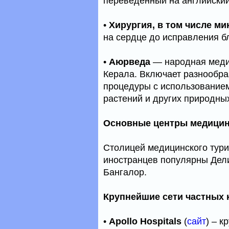
переведенный на английский
•
Хирургия, в том числе ми
на сердце до исправления б
•
Аюрведа
— народная медиц
Керала. Включает разнооб
процедуры с использование
растений и других природны
Основные центры медицин
Столицей медицинского тури
иностранцев популярны Дели
Бангалор.
Крупнейшие сети частных 
•
Apollo Hospitals
(
сайт
) – к