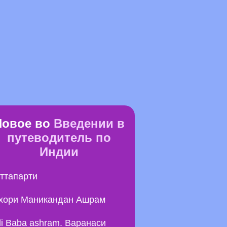
Новое во
Введении в
путеводитель по
Индии
ттапарти
хори Маникандан Ашрам
li Baba ashram. Варанаси