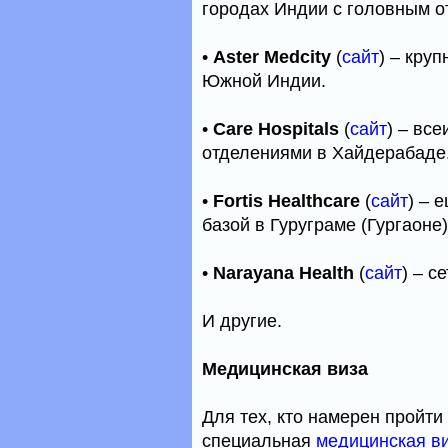
городах Индии с головным о
•
Aster Medcity
(
сайт
) – кру
Южной Индии.
•
Care Hospitals
(
сайт
) – вс
отделениями в Хайдерабаде
•
Fortis Healthcare
(
сайт
) – 
базой в Гуруграме (Гургаоне)
•
Narayana Health
(
сайт
) – с
И другие.
Медицинская виза
Для тех, кто намерен пройти
специальная
медицинская в