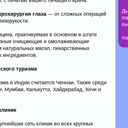
, с печатью вашего лечащего врача.
Ды
крохирургия глаза
— от сложных операций
яз
лизорукости.
Кн
ина, практикуемая в основном в штате
Ха
разные очищающие и омолаживающие
м натуральных масел, лекарственных
х ингредиентов.
ского туризма
зма в Индии считается Ченнаи. Также среди
, Мумбаи, Калькутта, Хайдерабад, Кочи и
клиник
рупнейшая сеть клиник во всех крупных