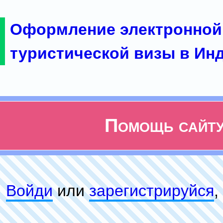
Оформление электронной
туристической визы в Ин
Помощь сайт
Войди
или
зарeгиcтpируйся
,