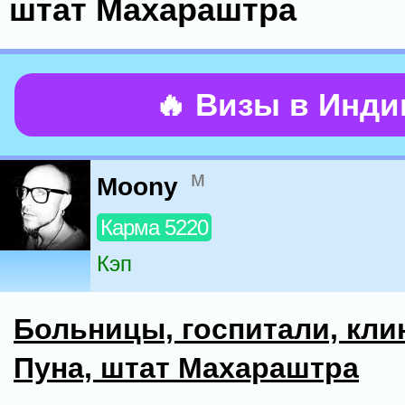
штат Махараштра
🔥 Визы в Инд
м
Moony
Карма 5220
Кэп
Больницы, госпитали, кли
Пуна, штат Махараштра