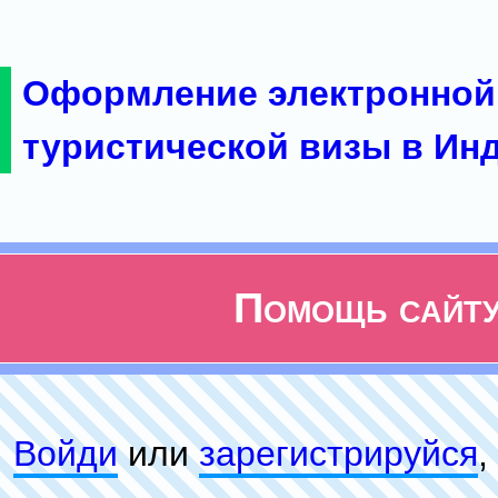
Оформление электронной
туристической визы в Ин
Помощь сайт
Войди
или
зарeгиcтpируйся
,