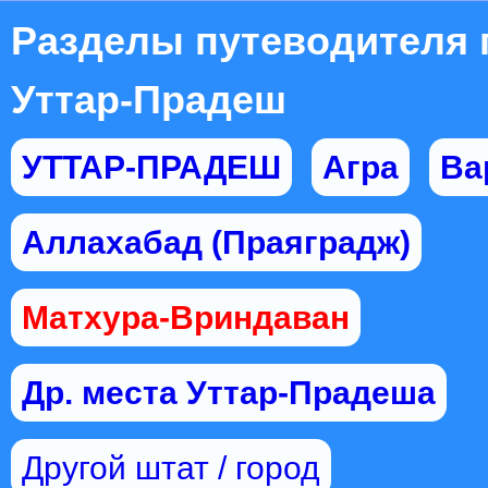
Разделы путеводителя 
Уттар-Прадеш
УТТАР-ПРАДЕШ
Агра
Ва
Аллахабад (Праяградж)
Матхура-Вриндаван
Др. места Уттар-Прадеша
Другой штат / город