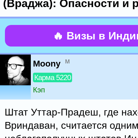
(Враджа): Опасности и 
🔥 Визы в Инд
м
Moony
Карма 5220
Кэп
Штат Уттар-Прадеш, где на
Вриндаван, считается одним