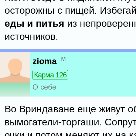
осторожны с пищей. Избега
еды и питья
из непроверен
источников.
м
zioma
Карма 126
О себе
Во Вриндаване еще живут о
вымогатели-торгаши. Сопрут
очки и потом меняют их на 