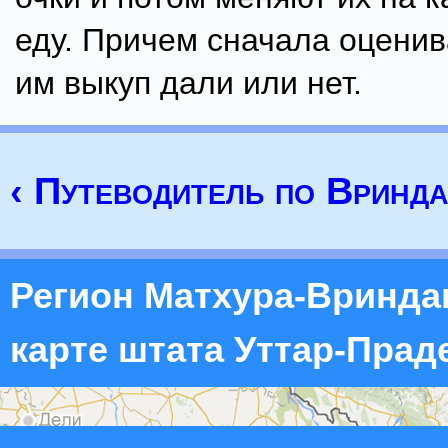
еду. Причем сначала оценив
им выкуп дали или нет.
‹ Путеводитель по Вринд
Регион Матхура-Вринда
карте штата Уттар-Прад