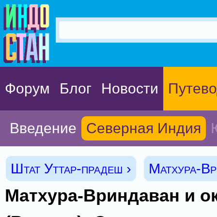
Форум
Блог
Новости
Путево
Введение
Северная Индия
Штат Уттар-прадеш ›
Матхура-Вр
Матхура-Вриндаван и о