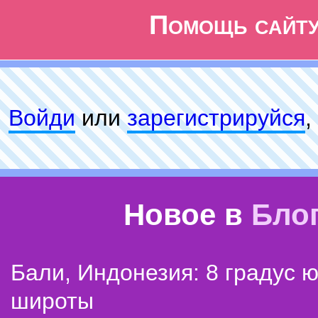
Помощь сайт
Войди
или
зарeгиcтpируйся
,
Новое в
Бло
Бали, Индонезия: 8 градус 
широты