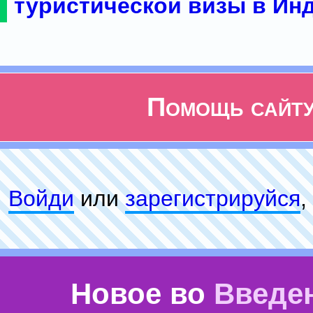
туристической визы в Ин
Помощь сайт
Войди
или
зарeгиcтpируйся
,
Новое во
Введе