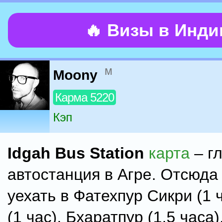
🔥 Визы в Инд
м
Moony
Карма 5220
Кэп
Idgah Bus Station
карта
– г
автостанция в Агре. Отсюда
уехать в Фатехпур Сикри (1 
(1 час), Бхаратпур (1,5 часа)