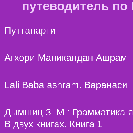
путеводитель по
Путтапарти
Агхори Маникандан Ашрам
Lali Baba ashram. Варанаси
Дымшиц З. М.: Грамматика я
В двух книгах. Книга 1