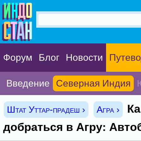
Форум
Блог
Новости
Путево
Введение
Северная Индия
Ка
Штат Уттар-прадеш ›
Агра ›
добраться в Агру: Авто