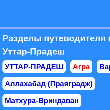
Разделы путеводителя 
Уттар-Прадеш
УТТАР-ПРАДЕШ
Агра
Ва
Аллахабад (Праяградж)
Матхура-Вриндаван