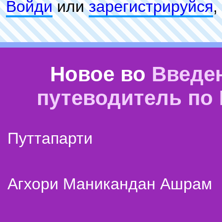
Войди
или
зарeгиcтpируйся
,
Новое во
Введе
путеводитель по
Путтапарти
Агхори Маникандан Ашрам