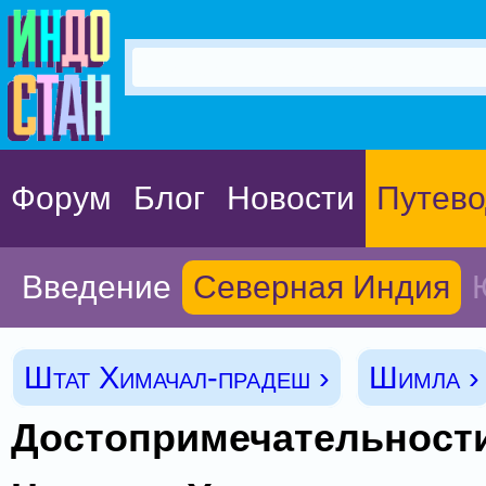
Форум
Блог
Новости
Путево
Введение
Северная Индия
Штат Химачал-прадеш ›
Шимла ›
Достопримечательност