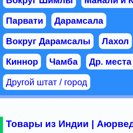
Вокруг Шимлы
Манали и 
Парвати
Дарамсала
Вокруг Дарамсалы
Лахол
Киннор
Чамба
Др. мест
Другой штат / город
Товары из Индии | Аюрвед