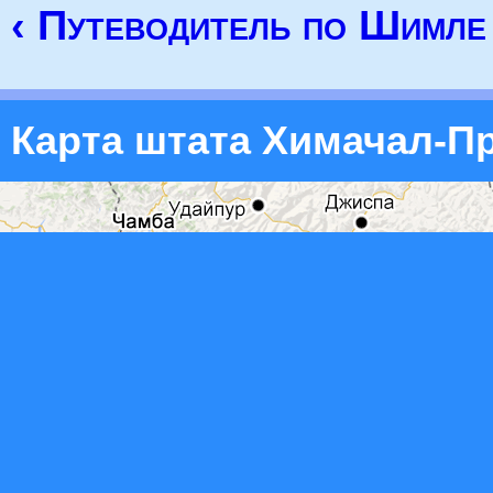
‹ Путеводитель по Шимле
Карта штата Химачал-П