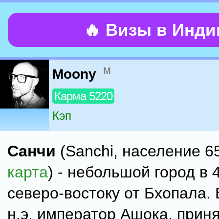
🔥 Визы в Инд
м
Moony
Карма 5220
Кэп
Санчи
(Sanchi, население 65
карта
) - небольшой город в 4
северо-востоку от Бхопала. 
н.э. император Ашока, прин