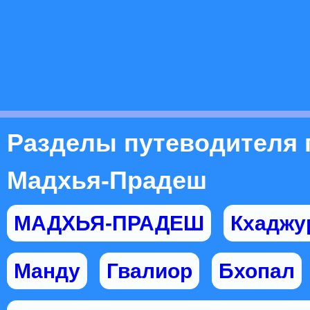
Разделы путеводителя 
Мадхья-Прадеш
МАДХЬЯ-ПРАДЕШ
Кхаджу
Манду
Гвалиор
Бхопал