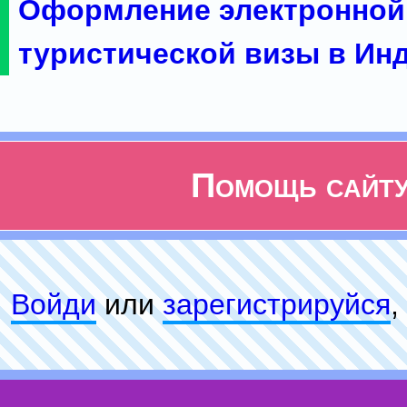
Оформление электронной
туристической визы в Ин
Помощь сайт
Войди
или
зарeгиcтpируйся
,