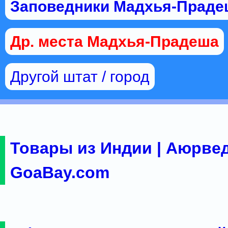
Заповедники Мадхья-Праде
Др. места Мадхья-Прадеша
Другой штат / город
Товары из Индии | Аюрвед
GoaBay.com