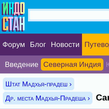
Форум
Блог
Новости
Путево
Введение
Северная Индия
Штат Мадхья-прадеш ›
Са
Др. места Мадхья-Прадеша ›