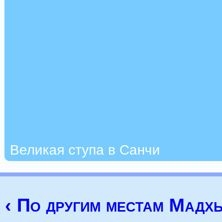
Великая ступа в Санчи
‹ По другим местам Мадх