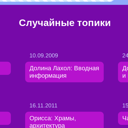
Случайные топики
10.09.2009
24
Долина Лахол: Вводная
Д
информация
и
16.11.2011
15
Орисса: Храмы,
Ч
архитектура