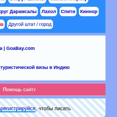
круг Дарамсалы
Лахол
Спити
Киннор
ла
Другой штат / город
а | GoaBay.com
туристической визы в Индию
Помощь сайту
арeгиcтpируйся
, чтобы писать