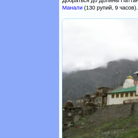
Добраться до Долины Патта
Манали
(130 рупий, 9 часов).