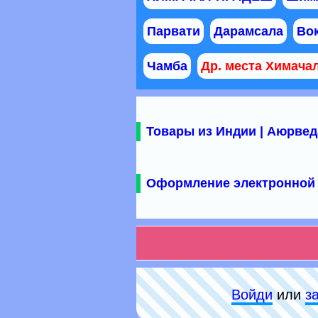
Парвати
Дарамсала
Во
Чамба
Др. места Химача
Товары из Индии | Аюрвед
Оформление электронной 
Войди
или
з