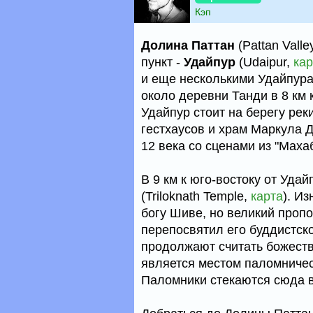
Кэп
Долина Паттан
(Pattan Vall
пункт -
Удайпур
(Udaipur,
кар
и еще несколькими Удайпура
около деревни Танди в 8 км 
Удайпур стоит на берегу рек
гестхаусов и храм Маркула 
12 века со сценами из "Маха
В 9 км к юго-востоку от Уда
(Triloknath Temple,
карта
). И
богу Шиве, но великий про
перепосвятил его буддистск
продолжают считать божеств
является местом паломничес
Паломники стекаются сюда в