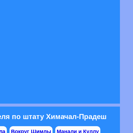
еля по штату Химачал-Прадеш
ла
Вокруг Шимлы
Манали и Куллу