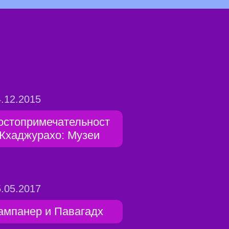
.12.2015
остопримечательност
 Кхаджурахо: Музеи
.05.2017
ампанер и Павагадх