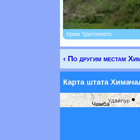
Храм Трилокнатх
‹ По другим местам Хи
Карта штата Химач