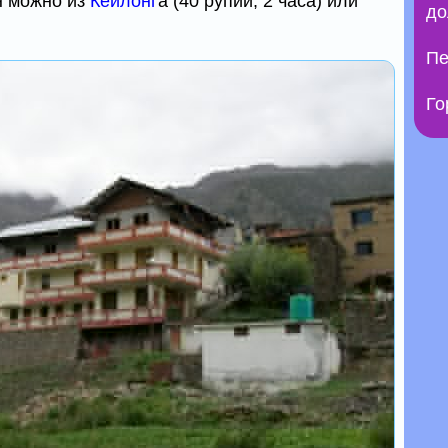
н можно из
Кейлонг
а (40 рупий, 2 часа) или
до
Пе
Го