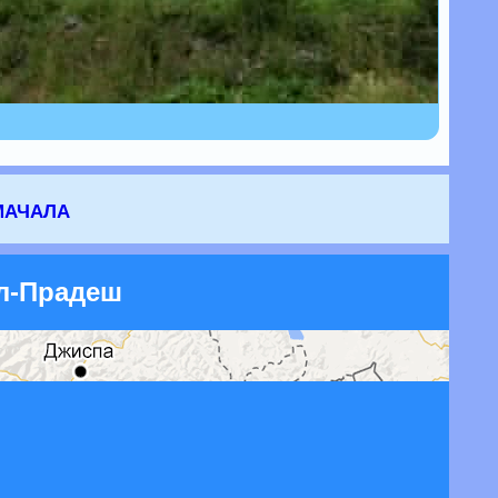
мачала
ал-Прадеш