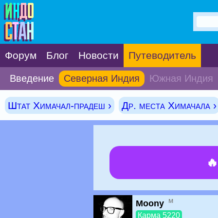
Форум
Блог
Новости
Путеводитель
Введение
Северная Индия
Южная Индия
Штат Химачал-прадеш ›
Др. места Химачала ›

м
Moony
Карма 5220