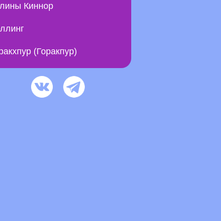
лины Киннор
ллинг
ракхпур (Горакпур)