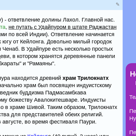
✎
ey) - ответвление долины Лахол. Главной нас.
та
,
не путать с Удайпуром в штате Раджастан
ми по всей Индии). Ответвление начинается
к югу от Кейлонга. Довольно милый городок
и Ченаб. В Удайпуре есть несколько простых
Деви, в котором хранятся деревянные панели
бхараты" и "Рамаяны".
Н
йпура находится древний
храм Трилокнатх
значально храм был посвящен индуистскому
поведник буддизма Падмасамбхава
Те
ому божеству Авалокитешваре. Индуисты
о в храме Шивой. Таким образом, Трилокнатх
Пе
тва для представителей обеих религий.
Ну
 августе, во время фестиваля Паури.
Пе