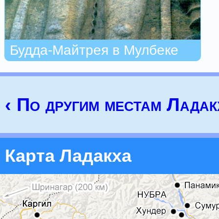
Будда-Майтрея в Мулбеке
‹ По другим местам Ладак
Карта Ладакха