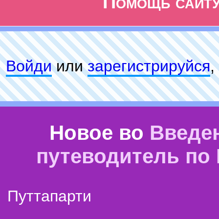
Помощь сайт
Войди
или
зарeгиcтpируйся
,
Новое во
Введе
путеводитель по
Путтапарти