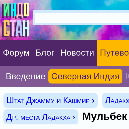
Форум
Блог
Новости
Путево
Введение
Северная Индия
Штат Джамму и Кашмир ›
Ладакх
Мульбек
Др. места Ладакха ›