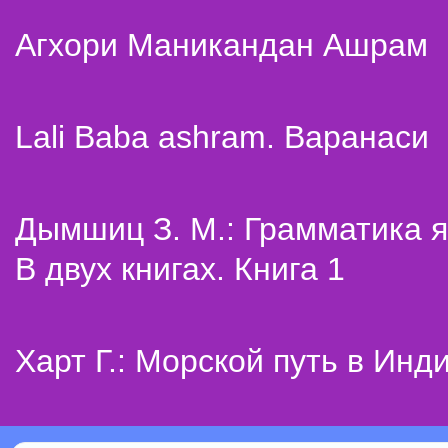
Агхори Маникандан Ашрам
Lali Baba ashram. Варанаси
Дымшиц З. М.: Грамматика я
В двух книгах. Книга 1
Харт Г.: Морской путь в Инд