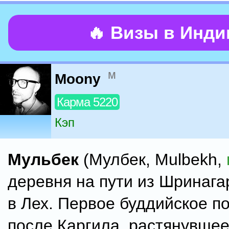
🔥 Визы в Инд
м
Moony
Карма 5220
Кэп
Мульбек
(Мулбек, Mulbekh,
деревня на пути из Шринага
в Лех. Первое буддийское п
после Каргила, растянувшее