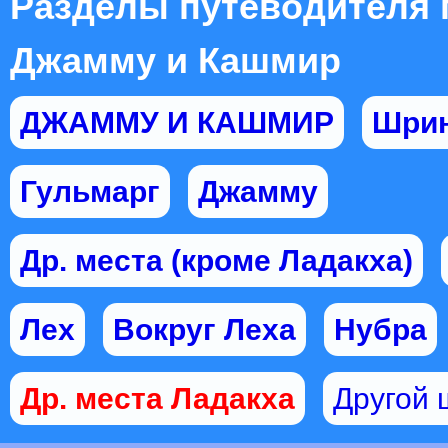
Разделы путеводителя 
Джамму и Кашмир
ДЖАММУ И КАШМИР
Шрин
Гульмарг
Джамму
Др. места (кроме Ладакха)
Лех
Вокруг Леха
Нубра
Др. места Ладакха
Другой 