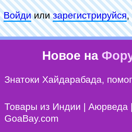
Войди
или
зарeгиcтpируйся
,
Новое на
Фор
Знатоки Хайдарабада, помог
Товары из Индии | Аюрведа 
GoaBay.com