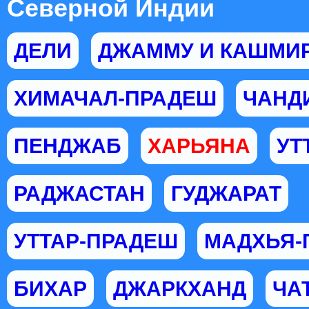
Северной Индии
ДЕЛИ
ДЖАММУ И КАШМИ
ХИМАЧАЛ-ПРАДЕШ
ЧАНД
ПЕНДЖАБ
ХАРЬЯНА
УТ
РАДЖАСТАН
ГУДЖАРАТ
УТТАР-ПРАДЕШ
МАДХЬЯ-
БИХАР
ДЖАРКХАНД
ЧА