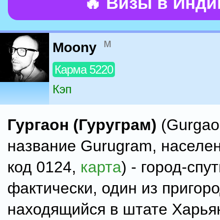
🔥 Визы в Инд
м
Moony
Карма 5220
Кэп
Гургаон (Гуруграм)
(Gurgao
название Gurugram, населен
код 0124,
карта
) - город-спу
фактически, один из пригор
находящийся в штате Харьян