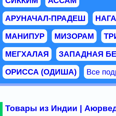
СИККИМ
АССАМ
АРУНАЧАЛ-ПРАДЕШ
НАГ
МАНИПУР
МИЗОРАМ
ТР
МЕГХАЛАЯ
ЗАПАДНАЯ Б
ОРИССА (ОДИША)
Все по
Товары из Индии | Аюрвед