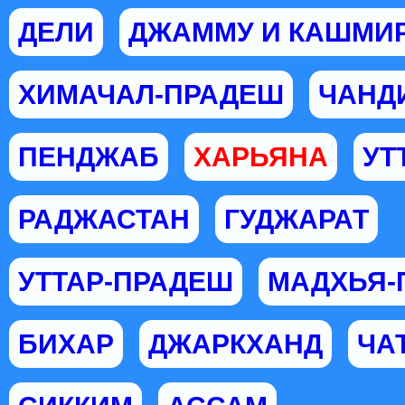
ДЕЛИ
ДЖАММУ И КАШМИ
ХИМАЧАЛ-ПРАДЕШ
ЧАНД
ПЕНДЖАБ
ХАРЬЯНА
УТ
РАДЖАСТАН
ГУДЖАРАТ
УТТАР-ПРАДЕШ
МАДХЬЯ-
БИХАР
ДЖАРКХАНД
ЧА