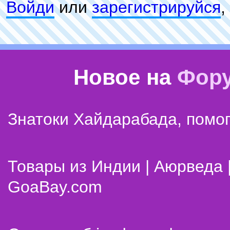
Войди
или
зарeгиcтpируйся
,
Новое на
Фор
Знатоки Хайдарабада, помог
Товары из Индии | Аюрведа 
GoaBay.com