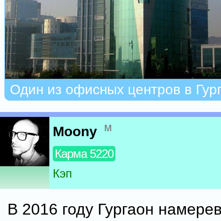
Один из офисных центров в Гур
м
Moony
Карма 5220
Кэп
В 2016 году Гургаон намере