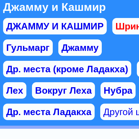
Джамму и Кашмир
ДЖАММУ И КАШМИР
Шрин
Гульмарг
Джамму
Др. места (кроме Ладакха)
Лех
Вокруг Леха
Нубра
Др. места Ладакха
Другой 