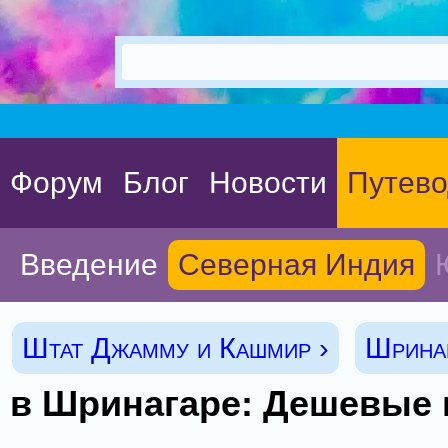
Форум
Блог
Новости
Путево
Введение
Северная Индия
Штат Джамму и Кашмир ›
Шринаг
в Шринагаре: Дешевые 