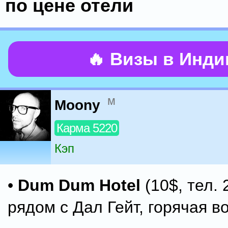
по цене отели
🔥 Визы в Инд
м
Moony
Карма 5220
Кэп
•
Dum Dum Hotel
(10$, тел.
рядом с Дал Гейт, горячая в