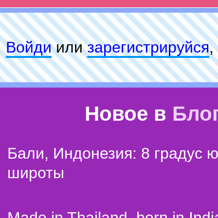
Войди
или
зарeгиcтpируйся
,
Новое в
Бло
Бали, Индонезия: 8 градус 
широты
Made in Thailand, born in Indi