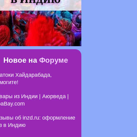
Новое на
Форуме
атоки Хайдарабада,
могите!
вары из Индии | Аюрведа |
aBay.com
зывы об inzd.ru: оформление
з в Индию