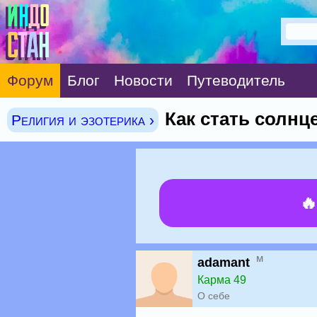
Форум
Блог
Новости
Путеводитель
Как стать солнц
Религия и эзотерика ›

м
adamant
Карма 49
О себе