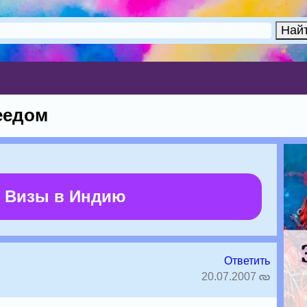
еедом
 Визы в Индию
Ответить
20.07.2007