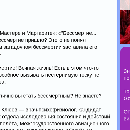
«Мастере и Маргарите»: «"Бессмертие...
бессмертие пришло? Этого не понял
м загадочном бессмертии заставила его
»
ертие! Вечная жизнь! Есть в этом что-то
Зн
особное вызывать нестерпимую тоску не
по
ра.
То
 лично вы стать бессмертным? Не знаете?
Go
 Клюев — врач-психофизиолог, кандидат
От
к отдела исследования состояния и действий
ви
 полёта, Межгосударственного авиационного