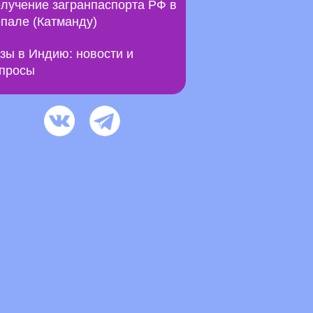
лучение загранпаспорта РФ в
пале (Катманду)
зы в Индию: новости и
просы