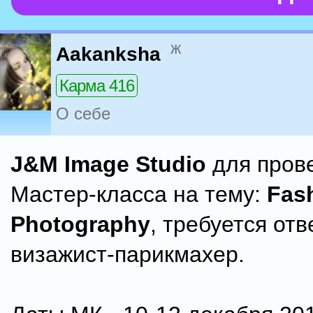
ж
Aakanksha
Карма 416
О себе
J&M Image Studio
для пров
Мастер-класса на тему:
Fas
Photography
, требуется от
визажист-парикмахер.