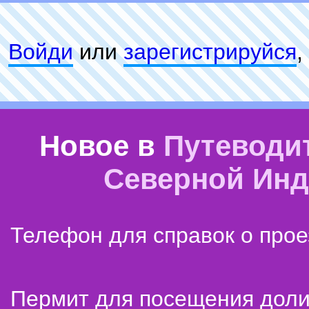
Войди
или
зарeгиcтpируйся
,
Новое в
Путеводи
Северной Ин
Телефон для справок о прое
Пермит для посещения дол