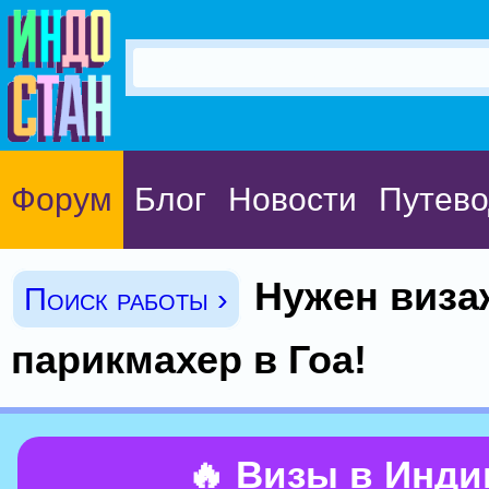
Форум
Блог
Новости
Путево
Нужен виза
Поиск работы ›
парикмахер в Гоа!
🔥 Визы в Инд