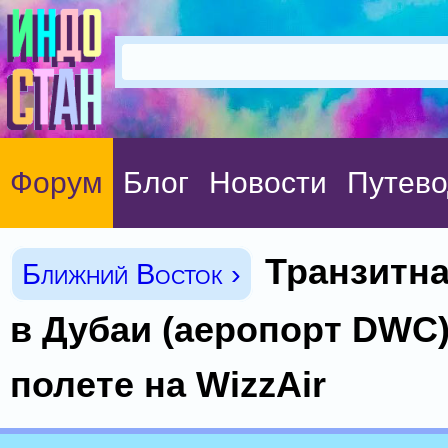
Форум
Блог
Новости
Путево
Транзитна
Ближний Восток ›
в Дубаи (аеропорт DWC)
полете на WizzAir