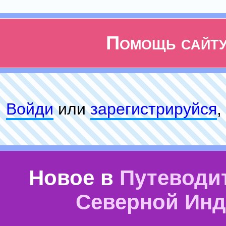
Помощь сайт
Войди
или
зарeгиcтpируйся
,
Новое в
Путеводи
Северной Ин