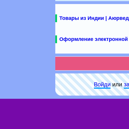
Товары из Индии | Аюрвед
Оформление электронной 
Войди
или
з