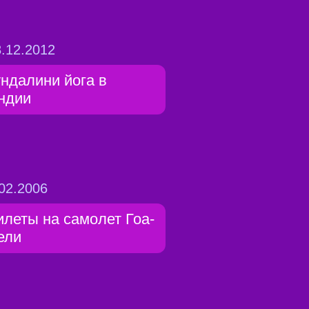
.12.2012
ундалини йога в
ндии
02.2006
илеты на самолет Гоа-
ели