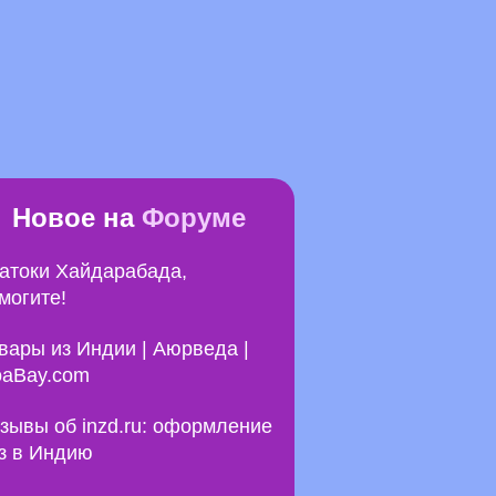
Новое на
Форуме
атоки Хайдарабада,
могите!
вары из Индии | Аюрведа |
aBay.com
зывы об inzd.ru: оформление
з в Индию