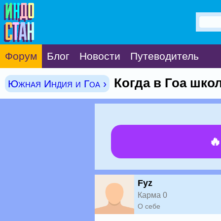
Форум
Блог
Новости
Путеводитель
Когда в Гоа шк
Южная Индия и Гоа ›

Fyz
Карма 0
О себе