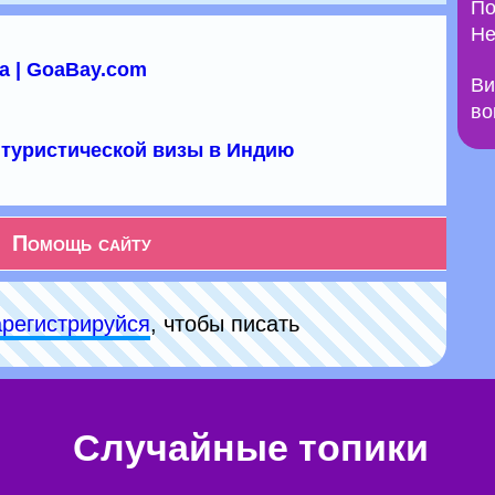
По
Не
а | GoaBay.com
Ви
во
туристической визы в Индию
Помощь сайту
арeгиcтpируйся
, чтобы писать
Случайные топики