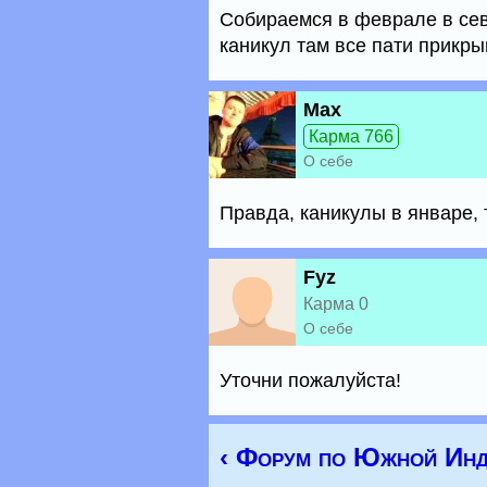
Собираемся в феврале в се
каникул там все пати прикр
Max
Карма 766
О себе
Правда, каникулы в январе, 
Fyz
Карма 0
О себе
Уточни пожалуйста!
‹ Форум по Южной Инд