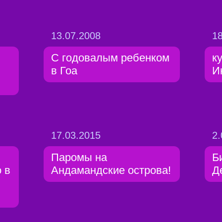
13.07.2008
18
С годовалым ребенком
к
в Гоа
И
17.03.2015
2.
Паромы на
Б
 в
Андамандские острова!
Д