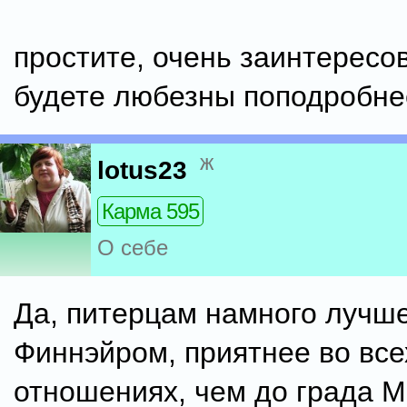
простите, очень заинтересо
будете любезны поподробнее
ж
lotus23
Карма 595
О себе
Да, питерцам намного лучше
Финнэйром, приятнее во все
отношениях, чем до града Мо