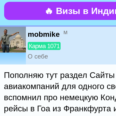
🔥 Визы в Инд
м
mobmike
Карма 1071
О себе
Пополняю тут раздел Сайты
авиакомпаний для одного св
вспомнил про немецкую Конд
рейсы в Гоа из Франкфурта 