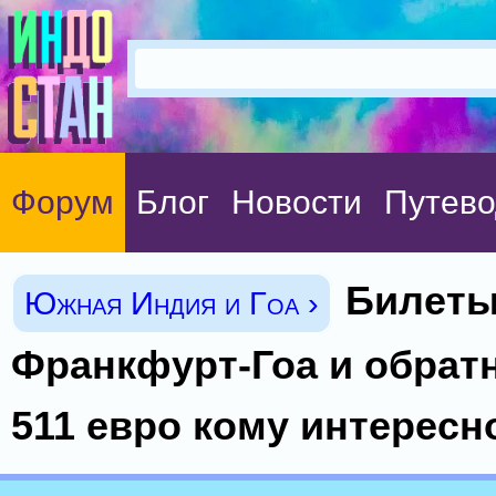
Форум
Блог
Новости
Путево
Билет
Южная Индия и Гоа ›
Франкфурт-Гоа и обратн
511 евро кому интересн