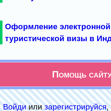
Оформление электронной
туристической визы в Ин
Помощь сайт
Войди
или
зарeгиcтpируйся
,