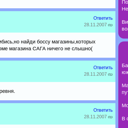
По
Не
Ответить
Ви
28.11.2007
во
ибись,но найди боссу магазины,которых
роме магазина САГА ничего не слышно(
Ба
Ответить
юж
28.11.2007
Ma
еревня.
пу
Мо
Ответить
28.11.2007
В 