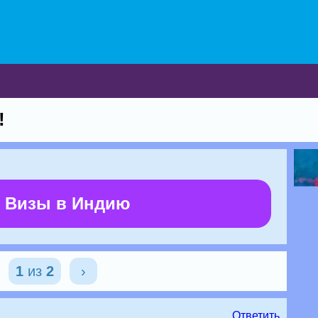
!
 Визы в Индию
1
из
2
›
Ответить