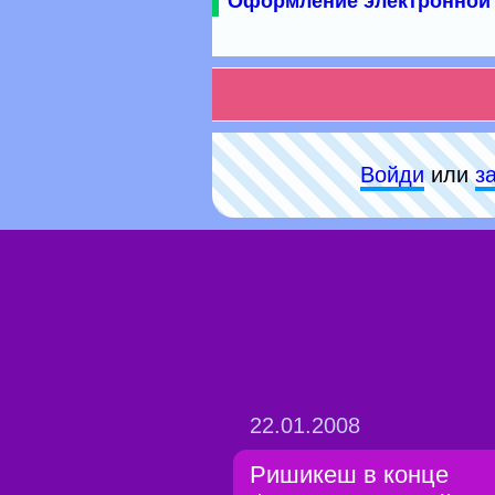
Оформление электронной 
Войди
или
з
22.01.2008
Ришикеш в конце