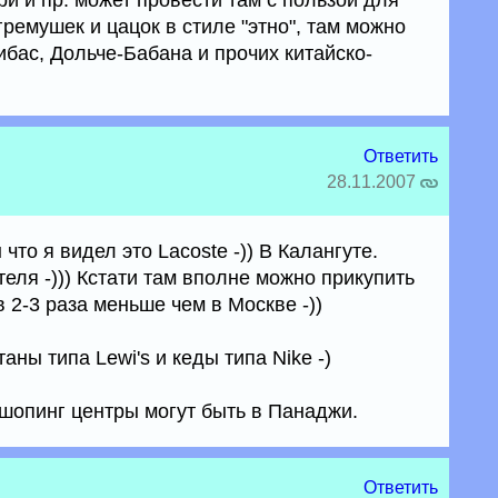
ри и пр. может провести там с пользой для
гремушек и цацок в стиле "этно", там можно
бас, Дольче-Бабана и прочих китайско-
Ответить
28.11.2007
что я видел это Lacoste -)) В Калангуте.
еля -))) Кстати там вполне можно прикупить
в 2-3 раза меньше чем в Москве -))
ны типа Lewi's и кеды типа Nike -)
 шопинг центры могут быть в Панаджи.
Ответить