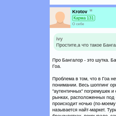
м
Krotov
Карма 131
О себе
ivy
Простите,а что такое Банг
Про Бангалор - это шутка. Ба
Гоа.
Проблема в том, что в Гоа н
понимании. Весь шоппинг ор
"аутентичных" погремушек и 
рынках, расположенных под 
происходит ночью (по-моему 
называется найт-маркет. Тур