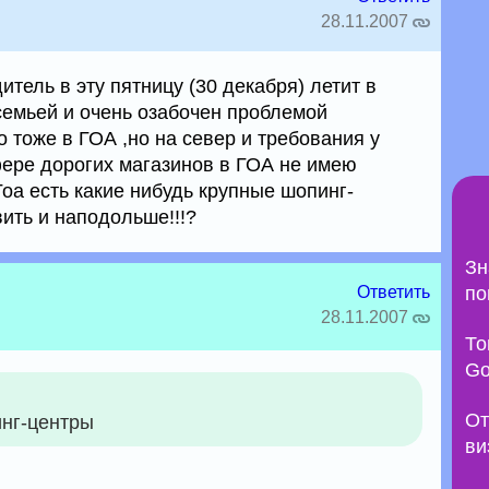
28.11.2007
итель в эту пятницу (30 декабря) летит в
семьей и очень озабочен проблемой
о тоже в ГОА ,но на север и требования у
фере дорогих магазинов в ГОА не имею
а есть какие нибудь крупные шопинг-
ить и наподольше!!!?
Зн
Ответить
по
28.11.2007
То
Go
От
инг-центры
ви