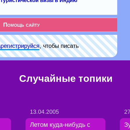
туристической визы в Индию
Помощь сайту
арeгиcтpируйся
, чтобы писать
Случайные топики
13.04.2005
27
Летом куда-нибудь с
З