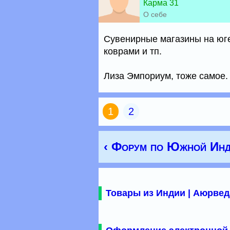
Карма 31
О себе
Сувенирные магазины на юге
коврами и тп.
Лиза Эмпориум, тоже самое.
1
2
‹ Форум по Южной Инд
Товары из Индии | Аюрвед