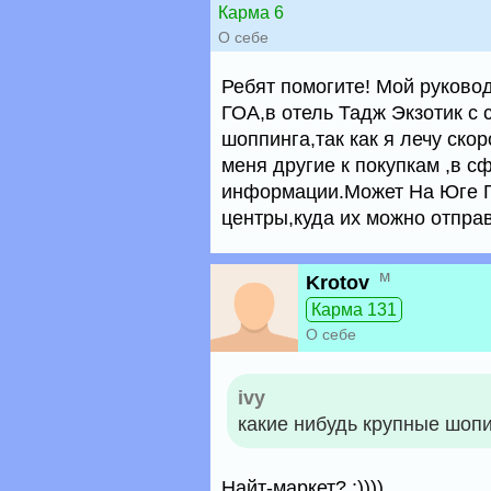
Карма 6
О себе
Ребят помогите! Мой руковод
ГОА,в отель Тадж Экзотик с 
шоппинга,так как я лечу скор
меня другие к покупкам ,в с
информации.Может На Юге Го
центры,куда их можно отправ
м
Krotov
Карма 131
О себе
ivy
какие нибудь крупные шоп
Найт-маркет? :))))