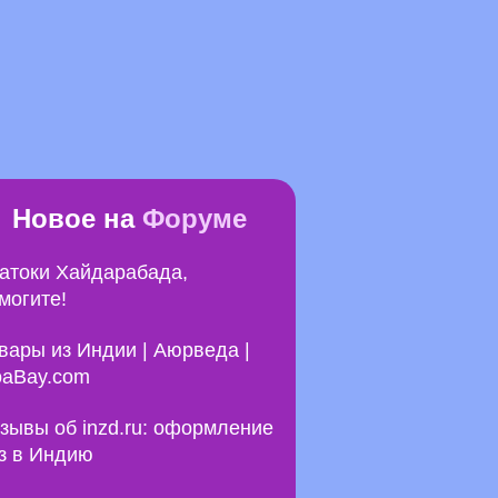
Новое на
Форуме
атоки Хайдарабада,
могите!
вары из Индии | Аюрведа |
aBay.com
зывы об inzd.ru: оформление
з в Индию