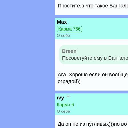
Простите,а что такое Бангал
Max
Карма 766
О себе
Breen
Посоветуйте ему в Бангалор
Ага. Хорошо если он вообще
оградой))
ж
ivy
Карма 6
О себе
Да он не из пугливых)))но в