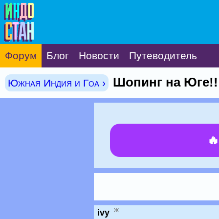
Форум
Блог
Новости
Путеводитель
Шопинг на Юге!!
Южная Индия и Гоа ›

ж
ivy