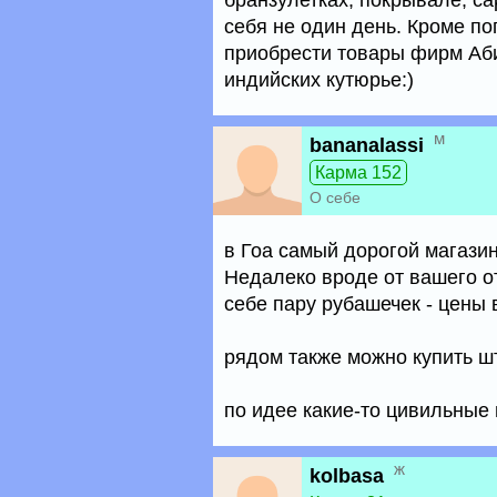
бранзулетках, покрывале, са
себя не один день. Кроме по
приобрести товары фирм Аби
индийских кутюрье:)
м
bananalassi
Карма 152
О себе
в Гоа самый дорогой магазин 
Недалеко вроде от вашего от
себе пару рубашечек - цены 
рядом также можно купить шта
по идее какие-то цивильные
ж
kolbasa