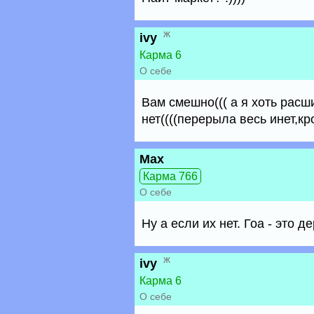
ж
ivy
Карма 6
О себе
Вам смешно((( а я хоть расш
нет((((перерыла весь инет,к
Max
Карма 766
О себе
Ну а если их нет. Гоа - это д
ж
ivy
Карма 6
О себе