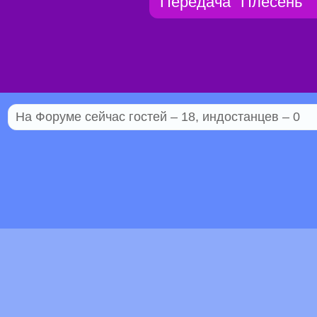
Передача "Плесень"
На Форуме сейчас гостей – 18, индостанцев – 0
© 2005–2026 Индостан.гуру
18+
Пол