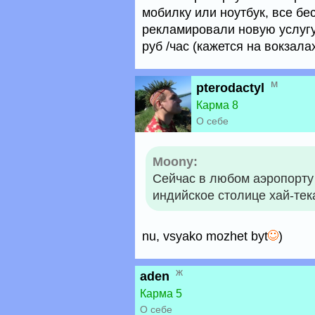
мобилку или ноутбук, все бе
рекламировали новую услугу
руб /час (кажется на вокзалах
м
pterodactyl
Карма 8
О себе
Moony:
Сейчас в любом аэропорту 
индийское столице хай-тек
nu, vsyako mozhet byt
)
ж
aden
Карма 5
О себе