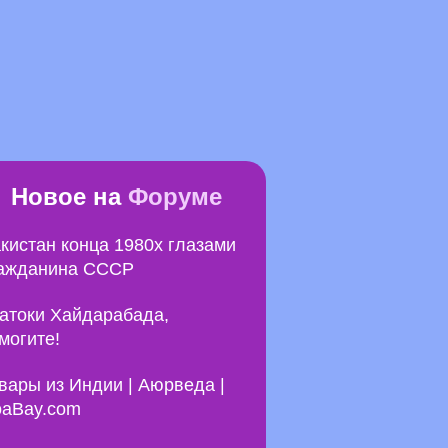
Новое на
Форуме
кистан конца 1980х глазами
ажданина СССР
атоки Хайдарабада,
могите!
вары из Индии | Аюрведа |
aBay.com