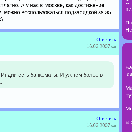
От
сплатно. А у нас в Москве, как достижение
ви
- можно воспользоваться подзарядкой за 35
).
По
Не
Ответить
16.03.2007
Ба
юж
Индии есть банкоматы. И уж тем более в
а
Ma
пу
Мо
Ответить
В 
16.03.2007