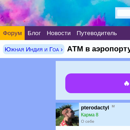
Форум
Блог
Новости
Путеводитель
АТМ в аэропорт
Южная Индия и Гоа ›

м
pterodactyl
Карма 8
О себе