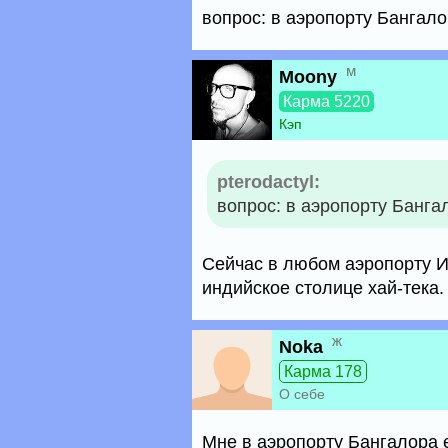
вопрос: в аэропорту Бангал
м
Moony
Карма 5220
Кэп
pterodactyl:
вопрос: в аэропорту Банга
Сейчас в любом аэропорту И
индийское столице хай-тека.
ж
Noka
Карма 178
О себе
Мне в аэропорту Бангалора 