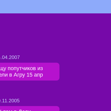
.04.2007
щу попутчиков из
ели в Агру 15 апр
.11.2005