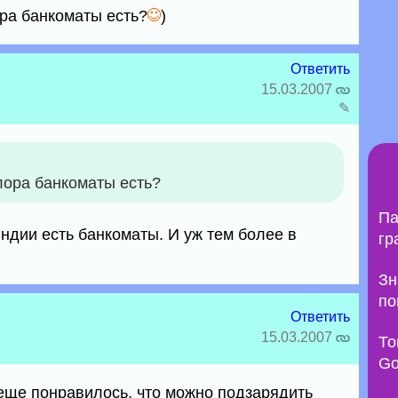
ора банкоматы есть?
)
Ответить
15.03.2007
✎
лора банкоматы есть?
Па
ндии есть банкоматы. И уж тем более в
гр
Зн
по
Ответить
15.03.2007
То
Go
еще понравилось, что можно подзарядить