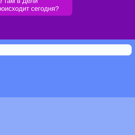
ё там в Дели
роисходит сегодня?
Библиотека
0.104% мистической силы