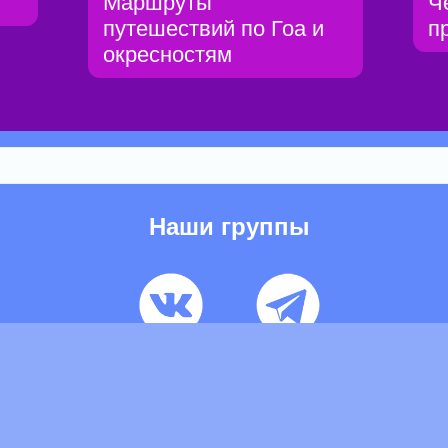
Маршруты
Ч
путешествий по Гоа и
п
окресностям
Наши группы
ьзовательское соглашение
Pеклaма
Контакты