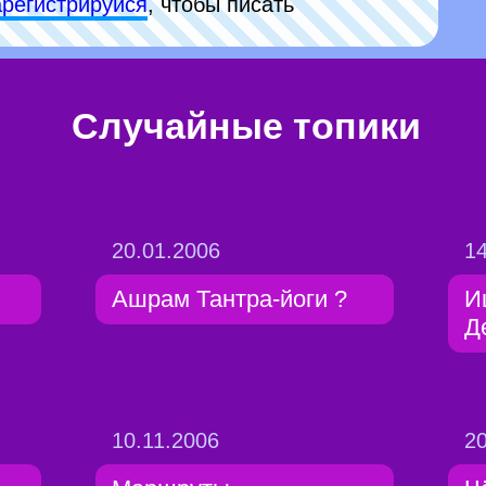
арeгиcтpируйся
, чтобы писать
Случайные топики
20.01.2006
14
Ашрам Тантра-йоги ?
И
Д
10.11.2006
20