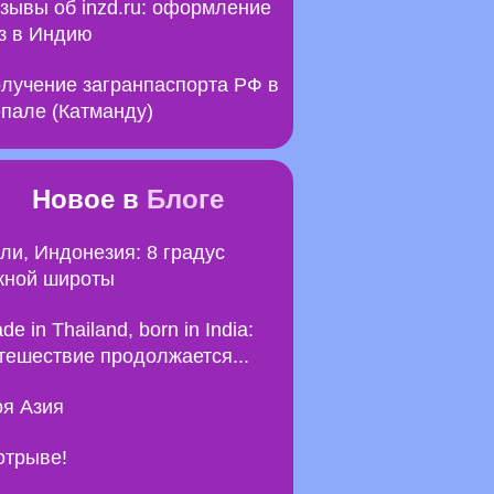
зывы об inzd.ru: оформление
з в Индию
лучение загранпаспорта РФ в
пале (Катманду)
Новое в
Блоге
ли, Индонезия: 8 градус
ной широты
de in Thailand, born in India:
тешествие продолжается...
я Азия
отрыве!