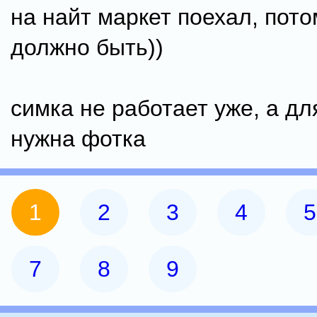
на найт маркет поехал, пото
должно быть))
симка не работает уже, а дл
нужна фотка
1
2
3
4
5
7
8
9