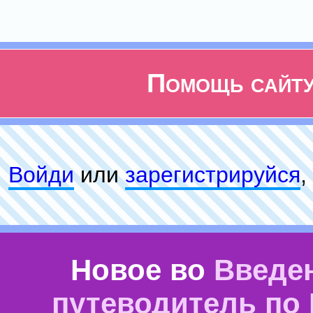
Помощь сайт
Войди
или
зарeгиcтpируйся
,
Новое во
Введе
путеводитель по