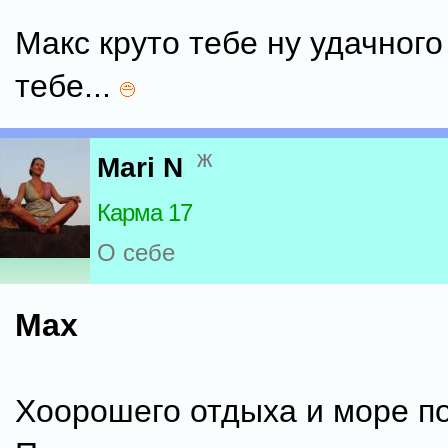
Макс круто тебе ну удачног
тебе...
ж
Mari N
Карма 17
О себе
Max
Хоорошего отдыха и море по