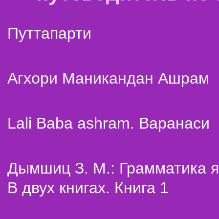
Путтапарти
Агхори Маникандан Ашрам
Lali Baba ashram. Варанаси
Дымшиц З. М.: Грамматика я
В двух книгах. Книга 1