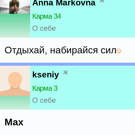
ж
Anna Markovna
Карма 34
О себе
Отдыхай, набирайся сил
ж
kseniy
Карма 3
О себе
Max