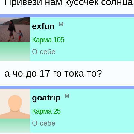
Привези нам кусочек солнца..
м
exfun
Карма 105
О себе
а чо до 17 го тока то?
м
goatrip
Карма 25
О себе