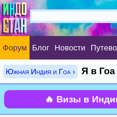
Форум
Блог
Новости
Путево
Я в Гоа 
Южная Индия и Гоа ›
🔥 Визы в Инд