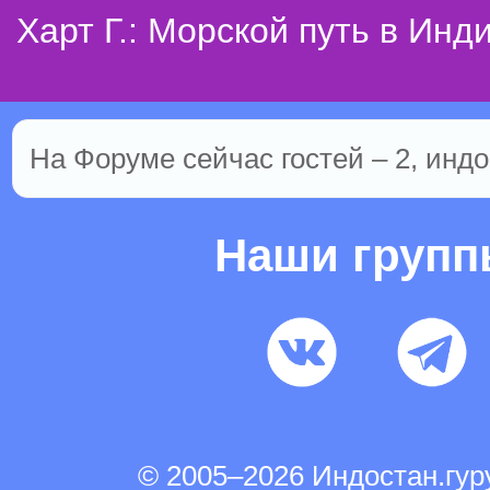
Харт Г.: Морской путь в Инд
На Форуме сейчас гостей – 2, индо
Наши груп
© 2005–2026 Индостан.гу