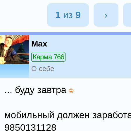
1
из
9
›
Max
Карма 766
О себе
... буду завтра
мобильный должен заработа
9850131128