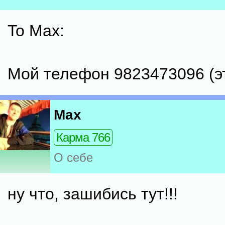
To Max:
Мой телефон 9823473096 (э
Max
Карма 766
О себе
ну что, зашибись тут!!!