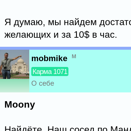
Я думаю, мы найдем достат
желающих и за 10$ в час.
м
mobmike
Карма 1071
О себе
Moony
Найдёте. Наш сосед по Ман