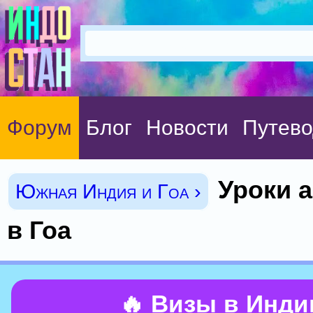
Форум
Блог
Новости
Путево
Уроки 
Южная Индия и Гоа ›
в Гоа
🔥 Визы в Инд