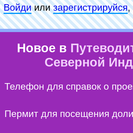
Войди
или
зарeгиcтpируйся
,
Новое в
Путеводи
Северной Ин
Телефон для справок о прое
Пермит для посещения дол