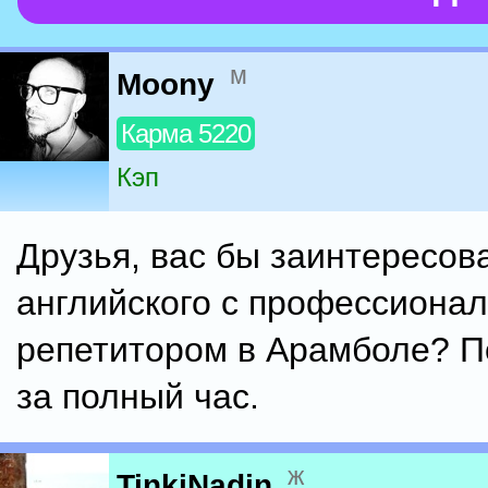
м
Moony
Карма 5220
Кэп
Друзья, вас бы заинтересов
английского с профессиона
репетитором в Арамболе? П
за полный час.
ж
TinkiNadin