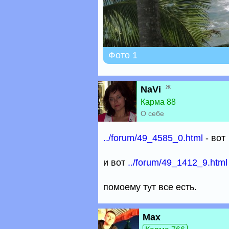
Фото 1
ж
NaVi
Карма 88
О себе
../forum/49_4585_0.html
- вот
и вот
../forum/49_1412_9.html
помоему тут все есть.
Max