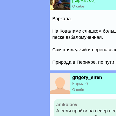
Карма 766
О себе
Варкала.
На Коваламе слишком больши
песке взбаломученная.
Сам пляж узкий и перенасел
Природа в Перияре, по пути 
grigory_siren
Карма 0
О себе
anikolaev
А если пройти на север нес