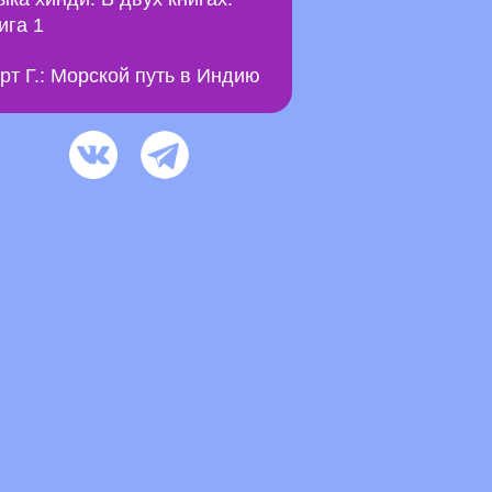
ига 1
рт Г.: Морской путь в Индию