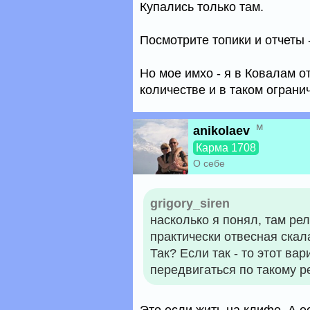
Купались только там.
Посмотрите топики и отчеты 
Но мое имхо - я в Ковалам о
количестве и в таком ограни
м
anikolaev
Карма 1708
О себе
grigory_siren
насколько я понял, там ре
практически отвесная скал
Так? Если так - то этот ва
передвигаться по такому р