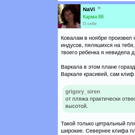
ж
NaVi
Карма 88
О себе
Ковалам в ноябре произвел 
индусов, пяляшихся на тебя,
твоего ребенка я невидела д
Варкала в этом плане горазд
Варкале красивей, сам клиф
grigory_siren
от пляжа практически отве
высотой.
Такой только цетральный пля
широкие. Севернее клифа пл