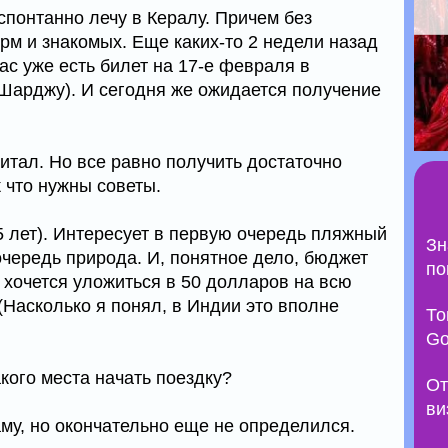
 спонтанно лечу в Кералу. Причем без
рм и знакомых. Еще каких-то 2 недели назад
час уже есть билет на 17-е февраля в
Шарджу). И сегодня же ожидается получение
итал. Но все равно получить достаточно
 что нужны советы.
5 лет). Интересует в первую очередь пляжный
Зн
очередь природа. И, понятное дело, бюджет
по
 хочется уложиться в 50 долларов на всю
(Насколько я понял, в Индии это вполне
То
Go
акого места начать поездку?
От
ви
му, но окончательно еще не определился.