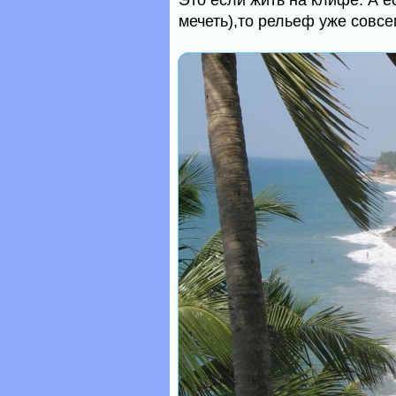
Это если жить на клифе. А е
мечеть),то рельеф уже совсе