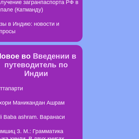
лучение загранпаспорта РФ в
пале (Катманду)
зы в Индию: новости и
просы
Новое во
Введении в
путеводитель по
Индии
ттапарти
хори Маникандан Ашрам
li Baba ashram. Варанаси
мшиц З. М.: Грамматика
ыка хинди. В двух книгах.