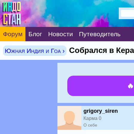
Форум
Блог
Новости
Путеводитель
Собрался в Кера
Южная Индия и Гоа ›

grigory_siren
Карма 0
О себе