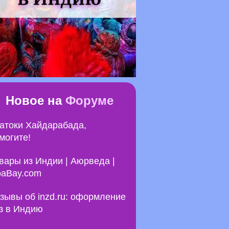
Новое на
Форуме
атоки Хайдарабада,
могите!
вары из Индии | Аюрведа |
aBay.com
зывы об inzd.ru: оформление
з в Индию