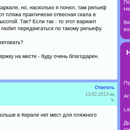
По
ркале, но, насколько я понял, там рельеф
Не
от пляжа практически отвесная скала в
сотой. Так? Если так - то этот вариант
Ви
 любит передвигаться по такому рельефу.
во
ветовать?
ержку на месте - буду очень благодарен.
Пу
Ответить
13.02.2013
Аг
✎
La
ольше в Керале нет мест для пляжного
Ды
яз