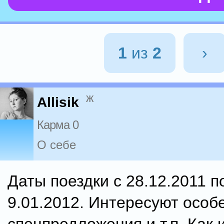
1
из
2
›
ж
Allisik
Карма 0
О себе
Даты поездки с 28.12.2011 по
9.01.2012. Интересуют особ