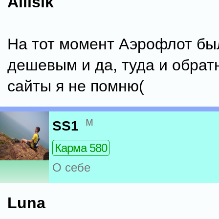
Allisik
На тот момент Аэрофлот б
дешевым и да, туда и обрат
сайты я не помню(
м
SS1
Карма 580
О себе
Luna