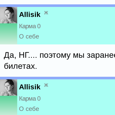
ж
Allisik
Карма 0
О себе
Да, НГ.... поэтому мы заран
билетах.
ж
Allisik
Карма 0
О себе