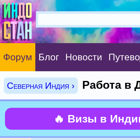
Форум
Блог
Новости
Путево
Работа в 
Северная Индия ›
🔥 Визы в Инд