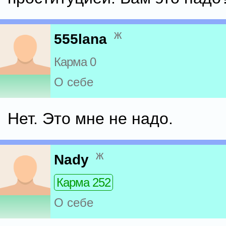
ж
555lana
Карма 0
О себе
Нет. Это мне не надо.
ж
Nady
Карма 252
О себе