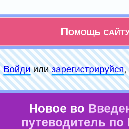
Помощь сайт
Войди
или
зарeгиcтpируйся
,
Новое во
Введе
путеводитель по