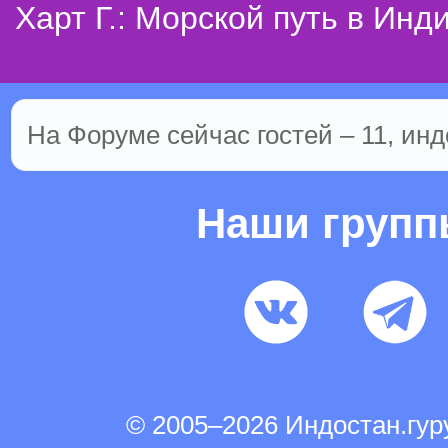
Харт Г.: Морской путь в Инд
На Форуме сейчас гостей – 11, инд
Наши груп
© 2005–2026 Индостан.гу