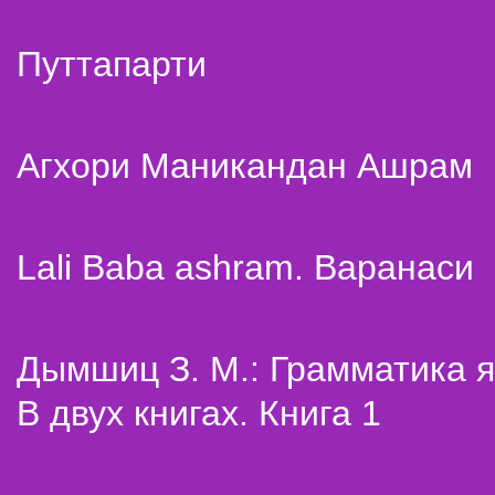
Путтапарти
Агхори Маникандан Ашрам
Lali Baba ashram. Варанаси
Дымшиц З. М.: Грамматика я
В двух книгах. Книга 1