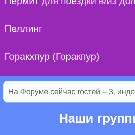
Пермит для поездки в/из до
Пеллинг
Горакхпур (Горакпур)
На Форуме сейчас гостей – 3, индо
Наши груп