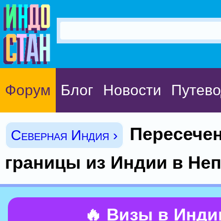
Форум
Блог
Новости
Путево
Пересече
Северная Индия ›
границы из Индии в Не
🔥 Визы в Инд