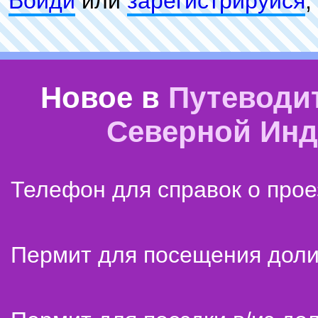
Войди
или
зарeгиcтpируйся
,
Новое в
Путеводи
Северной Ин
Телефон для справок о прое
Пермит для посещения дол