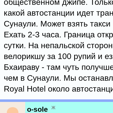
общественном джипе. Только
какой автостанции идет тран
Сунаули. Может взять такси 
Ехать 2-3 часа. Граница отк
сутки. На непальской сторо
велорикшу за 100 рупий и е
Бхаираву - там чуть получш
чем в Сунаули. Мы останав
Royal Hotel около автостанц
ж
o-sole