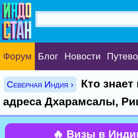
Форум
Блог
Новости
Путево
Кто знает
Северная Индия ›
адреса Дхарамсалы, Р
🔥 Визы в Инд