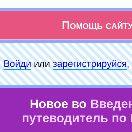
Помощь сайт
Войди
или
зарeгиcтpируйся
,
Новое во
Введе
путеводитель по