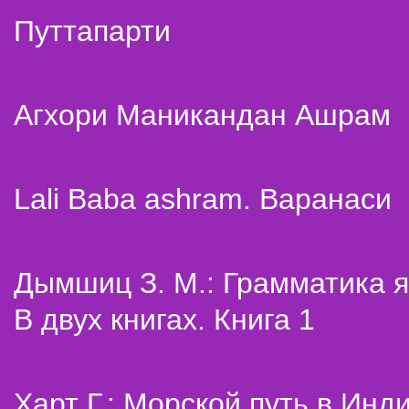
Путтапарти
Агхори Маникандан Ашрам
Lali Baba ashram. Варанаси
Дымшиц З. М.: Грамматика я
В двух книгах. Книга 1
Харт Г.: Морской путь в Инд