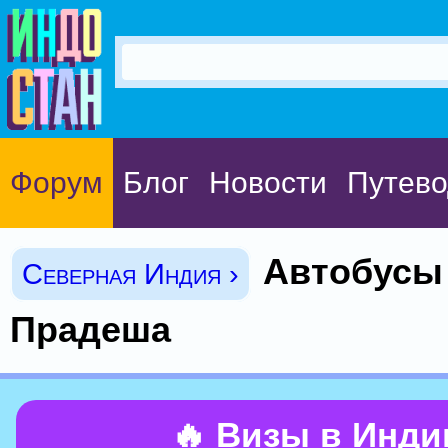
Форум
Блог
Новости
Путево
Автобусы
Северная Индия ›
Прадеша
🔥 Визы в Инд