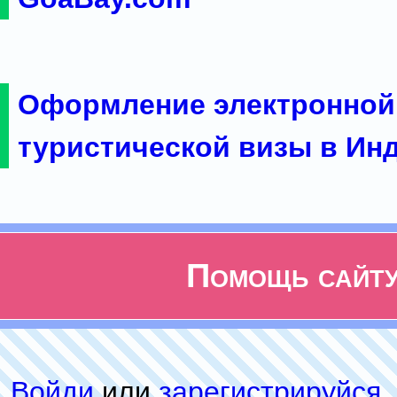
Оформление электронной
туристической визы в Ин
Помощь сайт
Войди
или
зарeгиcтpируйся
,