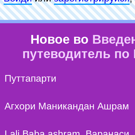
Новое во
Введе
путеводитель по
Путтапарти
Агхори Маникандан Ашрам
Lali Baba ashram. Варанаси