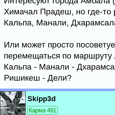
Интересуют города Амбала 
Химачал Прадеш, но где-то 
Кальпа, Манали, Дхарамсал
Или может просто посоветуе
перемещаться по маршруту 
Кальпа - Манали - Дхарамса
Ришикеш - Дели?
Skipp3d
Карма 491