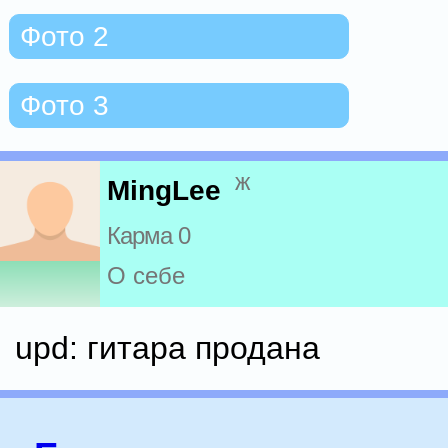
Фото 2
Фото 3
ж
MingLee
Карма 0
О себе
upd: гитара продана