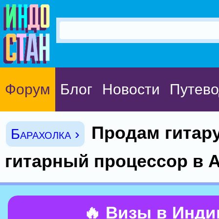
Форум
Блог
Новости
Путево
Продам гитару
Барахолка ›
гитарный процессор в 
🔥 Визы в Инд