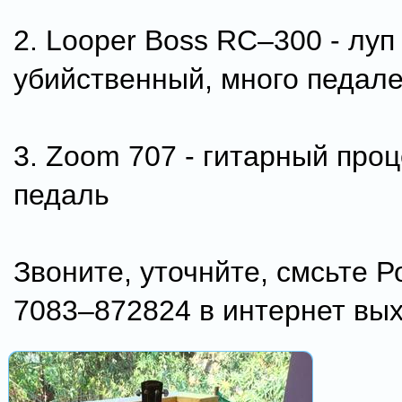
2. Looper Boss RC–300 - луп
убийственный, много педал
3. Zoom 707 - гитарный проц
педаль
Звоните, уточнйте, смсьте 
7083–872824 в интернет вы