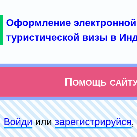
Оформление электронной
туристической визы в Ин
Помощь сайт
Войди
или
зарeгиcтpируйся
,