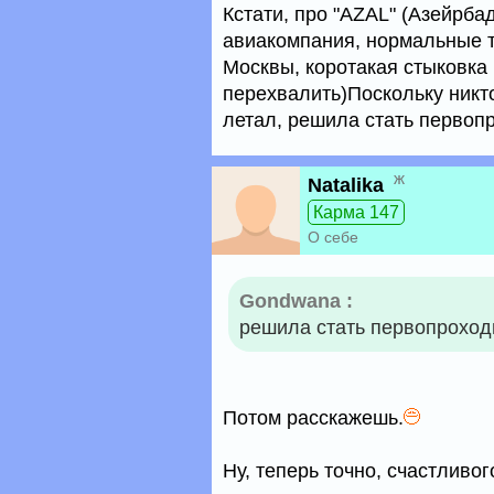
Кстати, про "AZAL" (Азейрб
авиакомпания, нормальные т
Москвы, коротакая стыковка в
перехвалить)Поскольку никт
летал, решила стать перво
ж
Natalika
Карма 147
О себе
Gondwana :
решила стать первопрохо
Потом расскажешь.
Ну, теперь точно, счастливог