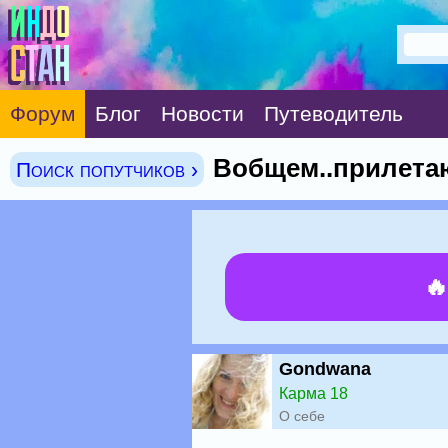
Форум
Блог
Новости
Путеводитель
Вобщем..прилетаю
Поиск попутчиков ›

Gondwana
Карма 18
О себе