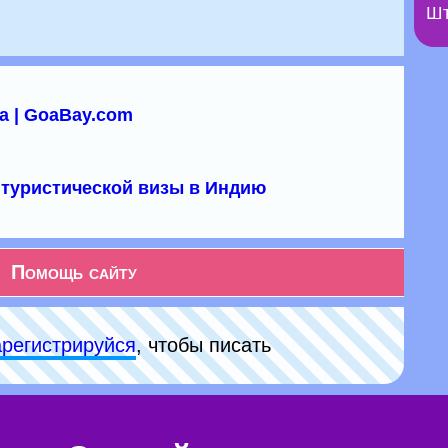
Шт
а | GoaBay.com
туристической визы в Индию
Помощь сайту
арeгиcтpируйся
, чтобы писать