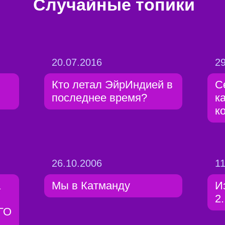
Случайные топики
20.07.2016
29
Кто летал ЭйрИндией в
С
последнее время?
к
к
26.10.2006
11
а
Мы в Катманду
И
2.
ГО