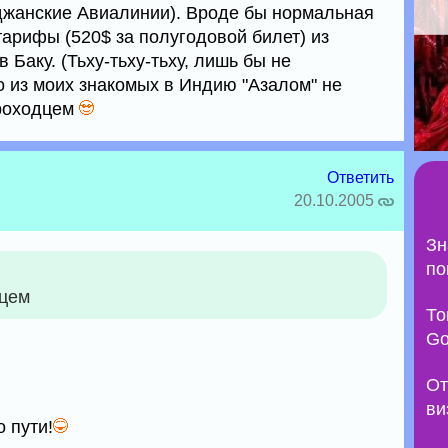
аджанские Авиалинии). Вроде бы нормальная
арифы (520$ за полугодовой билет) из
 Баку. (Тьху-тьху-тьху, лишь бы не
о из моих знакомых в Индию "Азалом" не
проходцем
Ответить
20.10.2005
Зн
по
дцем
То
Go
От
ви
о пути!