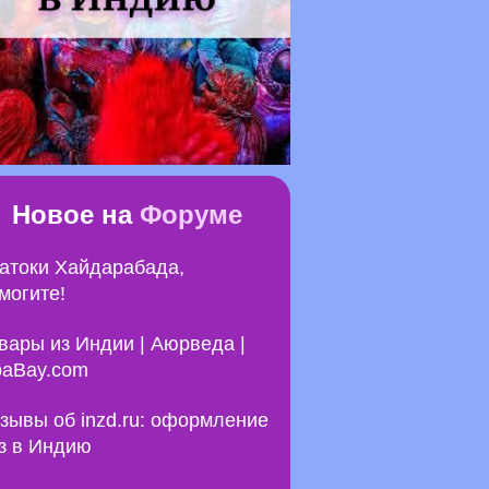
Новое на
Форуме
атоки Хайдарабада,
могите!
вары из Индии | Аюрведа |
aBay.com
зывы об inzd.ru: оформление
з в Индию