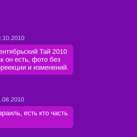
.10.2010
ентябрьский Тай 2010
ак он есть, фото без
ореекции и изменений.
.08.2010
зраиль, есть кто часть