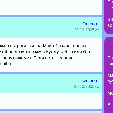
По
Не
Ви
Ответить
во
20.10.2005
Можно встретиться на Мейн-базаре, просто
тября лечу, съезжу в Куллу, а 5-го или 6-го
с попутчиками). Если есть желание
Ба
ail.ru
юж
Ma
Ответить
пу
20.10.2005
Мо
В 