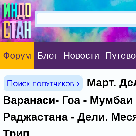
Форум
Блог
Новости
Путево
Март. Дел
Поиск попутчиков ›
Варанаси- Гоа - Мумбаи 
Раджастана - Дели. Ме
Трип.