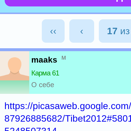
‹‹
‹
17
и
м
maaks
Карма 61
О себе
https://picasaweb.google.co
87926885682/Tibet2012#580