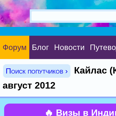
Форум
Блог
Новости
Путево
Кайлас (
Поиск попутчиков ›
август 2012
🔥 Визы в Инд