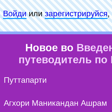
Войди
или
зарeгиcтpируйся
,
Новое во
Введе
путеводитель по
Путтапарти
Агхори Маникандан Ашрам