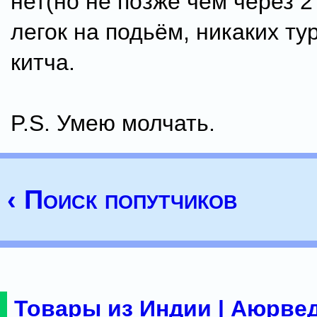
нет(но не позже чем через 2
легок на подьём, никаких ту
китча.
P.S. Умею молчать.
‹ Поиск попутчиков
Товары из Индии | Аюрвед