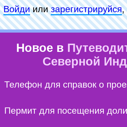
Войди
или
зарeгиcтpируйся
,
Новое в
Путеводи
Северной Ин
Телефон для справок о прое
Пермит для посещения дол