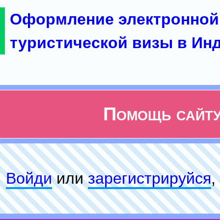
Оформление электронной
туристической визы в Ин
Помощь сайт
Войди
или
зарeгиcтpируйся
,