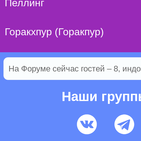
Пеллинг
Горакхпур (Горакпур)
На Форуме сейчас гостей – 8, индо
Наши груп