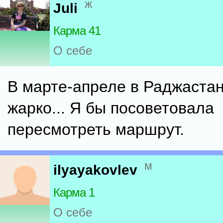
ж
Juli
Карма 41
О себе
В марте-апреле в Раджаста
жарко... Я бы посоветовала
пересмотреть маршрут.
м
ilyayakovlev
Карма 1
О себе