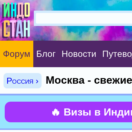
Форум
Блог
Новости
Путево
Москва - свежи
Россия ›
🔥 Визы в Инд