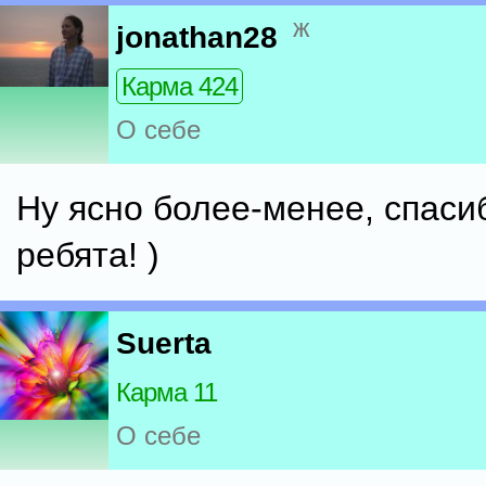
ж
jonathan28
Карма 424
О себе
Ну ясно более-менее, спаси
ребята! )
Suerta
Карма 11
О себе