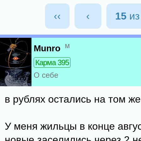
‹‹
‹
15
и
м
Munro
Карма 395
О себе
в рублях остались на том ж
У меня жильцы в конце авгус
новые заселились через 2 н