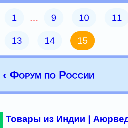
1
…
9
10
11
13
14
15
‹ Форум по России
Товары из Индии | Аюрвед