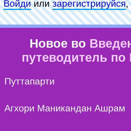
Войди
или
зарeгиcтpируйся
,
Новое во
Введе
путеводитель по
Путтапарти
Агхори Маникандан Ашрам