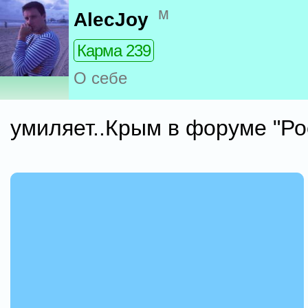
м
AlecJoy
Карма 239
О себе
умиляет..Крым в форуме "Ро