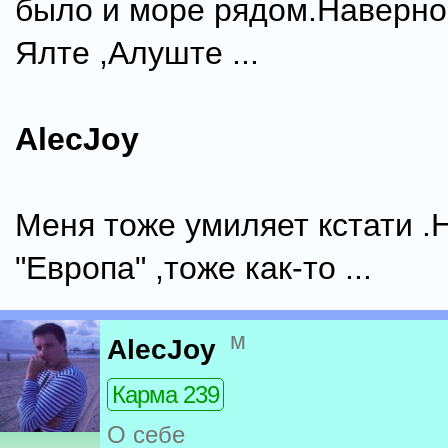
было и море рядом.Наверно
Ялте ,Алуште ...
AlecJoy
Меня тоже умиляет кстати .
"Европа" ,тоже как-то ...
м
AlecJoy
Карма 239
О себе