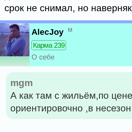
срок не снимал, но наверня
м
AlecJoy
Карма 239
О себе
mgm
А как там с жильём,по цен
ориентировочно ,в несезон 