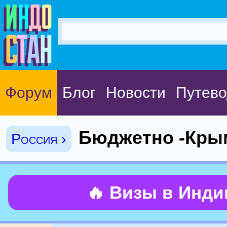
Форум
Блог
Новости
Путево
Бюджетно -Кры
Россия ›
🔥 Визы в Инд