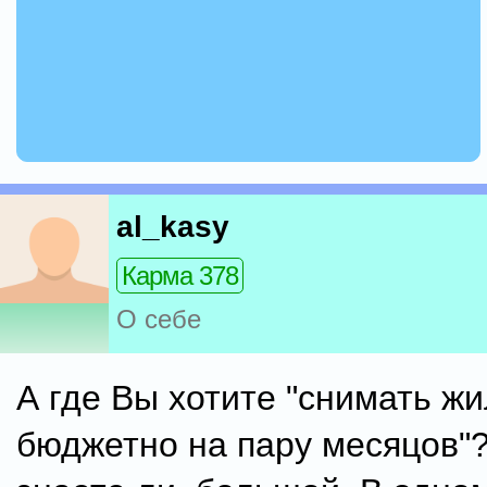
al_kasy
Карма 378
О себе
А где Вы хотите "снимать ж
бюджетно на пару месяцов"?