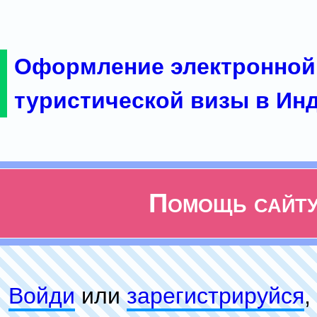
Оформление электронной
туристической визы в Ин
Помощь сайт
Войди
или
зарeгиcтpируйся
,