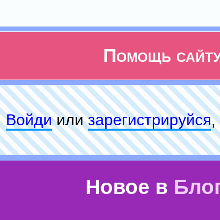
Помощь сайт
Войди
или
зарeгиcтpируйся
,
Новое в
Бло