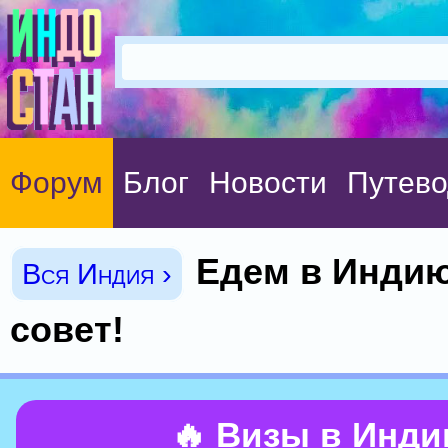
Форум
Блог
Новости
Путево
Едем в Индию
Вся Индия ›
совет!
🔥 Визы в Инд