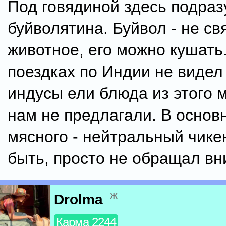
Под говядиной здесь подра
буйволятина. Буйвол - не с
животное, его можно кушать.
поездках по Индии не видел
индусы ели блюда из этого м
нам не предлагали. В основ
мясного - нейтральный чике
быть, просто не обращал вн
ж
Drolma
Карма 2244