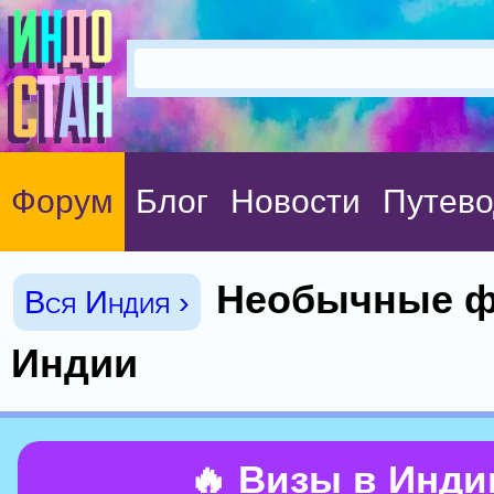
Форум
Блог
Новости
Путево
Необычные ф
Вся Индия ›
Индии
🔥 Визы в Инд