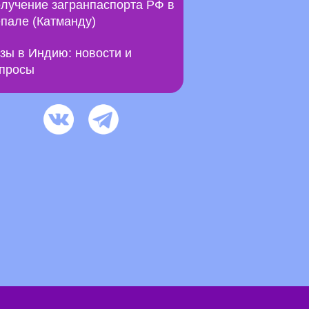
лучение загранпаспорта РФ в
пале (Катманду)
зы в Индию: новости и
просы