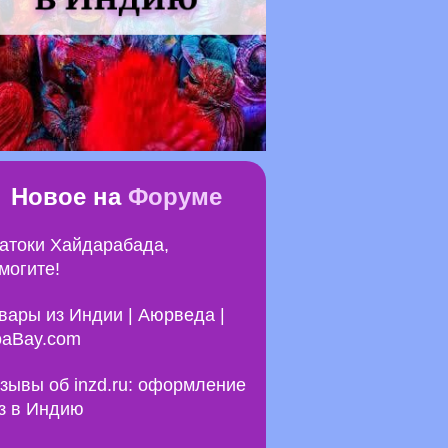
Новое на
Форуме
атоки Хайдарабада,
могите!
вары из Индии | Аюрведа |
aBay.com
зывы об inzd.ru: оформление
з в Индию