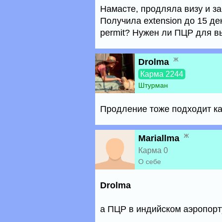
Намасте, продляла визу и зап
Получила extension до 15 де
permit? Нужен ли ПЦР для в
ж
Drolma
Карма 2244
Штурман
Продление тоже подходит как
ж
Mariallma
Карма 0
О себе
Drolma
а ПЦР в индийском аэропорт