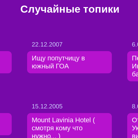
Случайные топики
22.12.2007
6.
Ищу попутчицу в
П
южный ГОА
И
б
15.12.2005
8.
Mount Lavinia Hotel (
О
смотря кому что
У
нужно... )
в