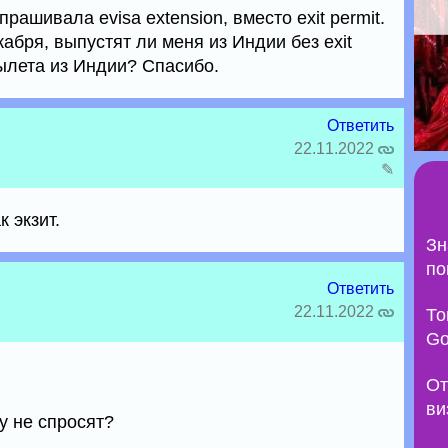
рашивала evisa extension, вместо exit permit.
кабря, выпустят ли меня из Индии без exit
ылета из Индии? Спасибо.
Ответить
22.11.2022
✎
 экзит.
Зн
по
Ответить
22.11.2022
То
Go
От
ви
у не спросят?