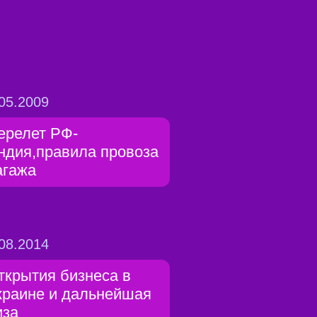
05.2009
ерелет РФ-
ндия,правила провоза
агажа
08.2014
ткрытия бизнеса в
краине и дальнейшая
иза