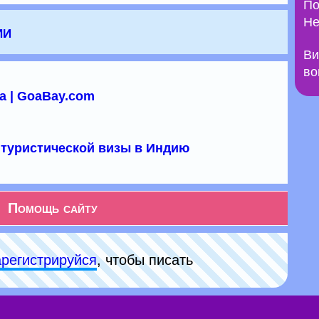
По
Не
ии
Ви
во
а | GoaBay.com
туристической визы в Индию
Помощь сайту
арeгиcтpируйся
, чтобы писать