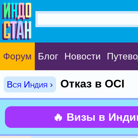
Форум
Блог
Новости
Путево
Отказ в OCI
Вся Индия ›
🔥 Визы в Инд