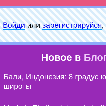
Войди
или
зарeгиcтpируйся
,
Новое в
Бло
Бали, Индонезия: 8 градус 
широты