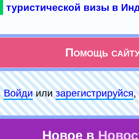
туристической визы в Ин
Помощь сайт
Войди
или
зарeгиcтpируйся
,
Новое в
Новос