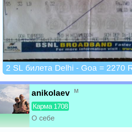
2 SL билета Delhi - Goa = 2270 
м
anikolaev
Карма 1708
О себе