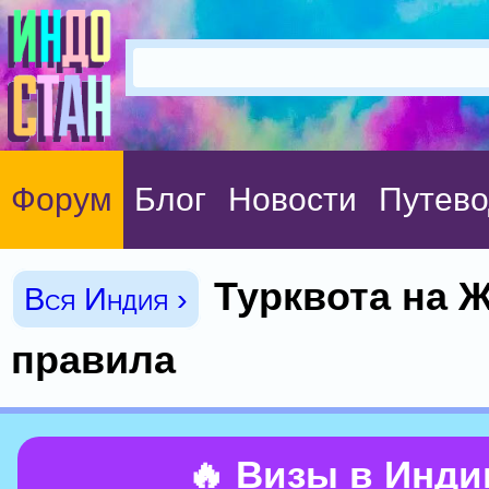
Форум
Блог
Новости
Путево
Турквота на 
Вся Индия ›
правила
🔥 Визы в Инд