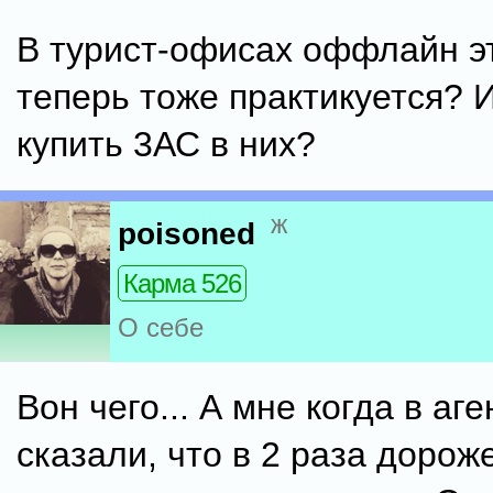
В турист-офисах оффлайн э
теперь тоже практикуется? 
купить 3АС в них?
ж
poisoned
Карма 526
О себе
Вон чего... А мне когда в аг
сказали, что в 2 раза дорож