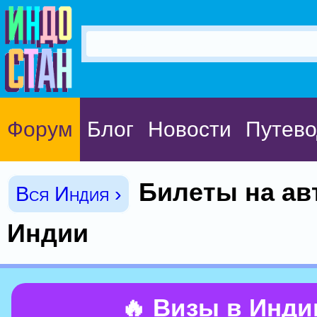
Форум
Блог
Новости
Путево
Билеты на ав
Вся Индия ›
Индии
🔥 Визы в Инд