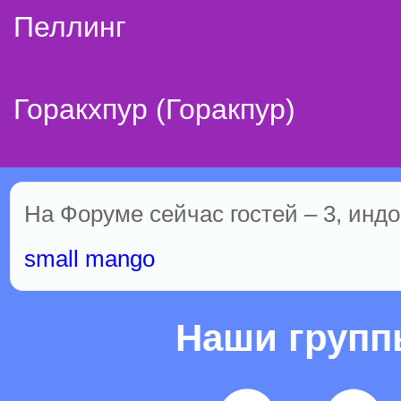
Пеллинг
Горакхпур (Горакпур)
На Форуме сейчас гостей – 3, индо
small mango
Наши груп