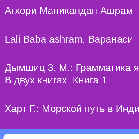
Агхори Маникандан Ашрам
Lali Baba ashram. Варанаси
Дымшиц З. М.: Грамматика я
В двух книгах. Книга 1
Харт Г.: Морской путь в Инд