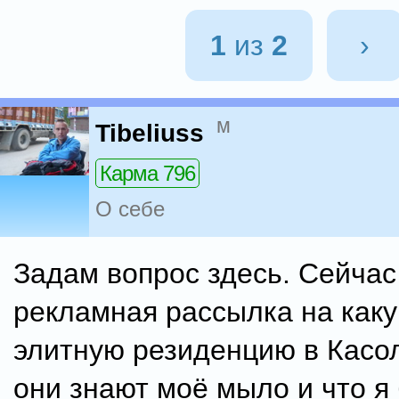
1
из
2
›
м
Tibeliuss
Карма 796
О себе
Задам вопрос здесь. Сейча
рекламная рассылка на каку
элитную резиденцию в Касол
они знают моё мыло и что я