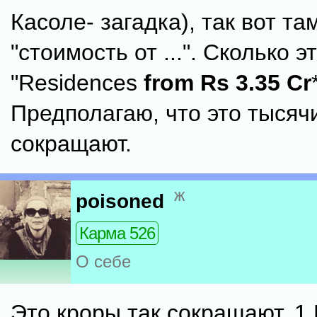
Касоле- загадка), так вот та
"стоимость от ...". Сколько э
"Residences
from Rs 3.35 Cr
Предполагаю, что это тысячи
сокращают.
ж
poisoned
Карма 526
О себе
Это кроры так сокращают. 1 