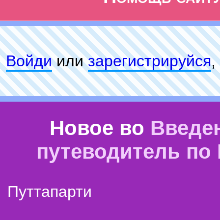
Войди
или
зарeгиcтpируйся
,
Новое во
Введе
путеводитель по
Путтапарти