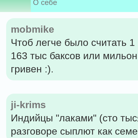
О себе
mobmike
Чтоб легче было считать 1 
163 тыс баксов или мильо
гривен :).
ji-krims
Индийцы "лаками" (сто тыс
разговоре сыплют как семе