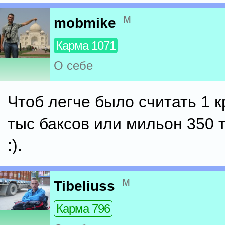
м
mobmike
Карма 1071
О себе
Чтоб легче было считать 1 к
тыс баксов или мильон 350 
:).
м
Tibeliuss
Карма 796