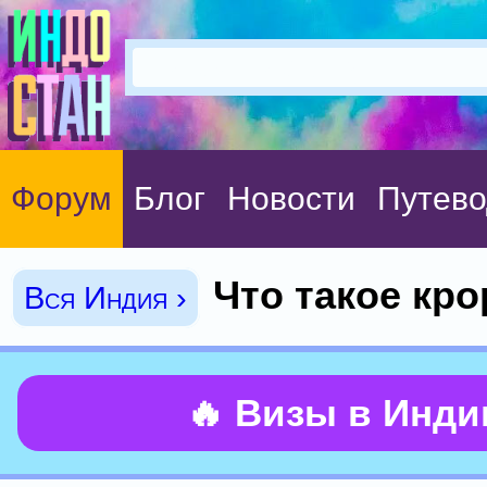
Форум
Блог
Новости
Путево
Что такое кро
Вся Индия ›
🔥 Визы в Инд