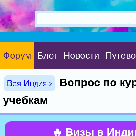
Форум
Блог
Новости
Путево
Вопрос по ку
Вся Индия ›
учебкам
🔥 Визы в Инд