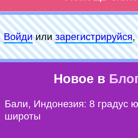
Войди
или
зарeгиcтpируйся
,
Новое в
Бло
Бали, Индонезия: 8 градус 
широты