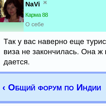
ж
NaVi
Карма 88
О себе
Так у вас наверно еще тури
виза не закончилась. Она ж 
дается.
‹ Общий форум по Индии