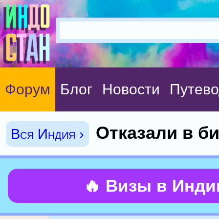
Форум
Блог
Новости
Путево
Отказали в б
Вся Индия ›
🔥 Визы в Инд