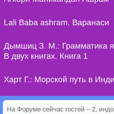
Lali Baba ashram. Варанаси
Дымшиц З. М.: Грамматика я
В двух книгах. Книга 1
Харт Г.: Морской путь в Инд
На Форуме сейчас гостей – 2, индо