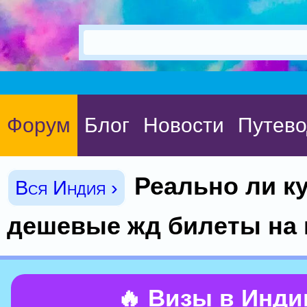
Форум
Блог
Новости
Путево
Реально ли к
Вся Индия ›
дешевые жд билеты на 
🔥 Визы в Инд