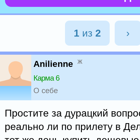
1
из
2
›
ж
Anilienne
Карма 6
О себе
Простите за дурацкий вопрос
реально ли по прилету в Дел