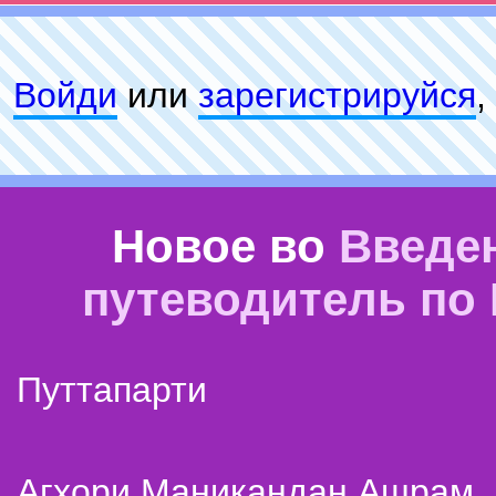
Войди
или
зарeгиcтpируйся
,
Новое во
Введе
путеводитель по
Путтапарти
Агхори Маникандан Ашрам