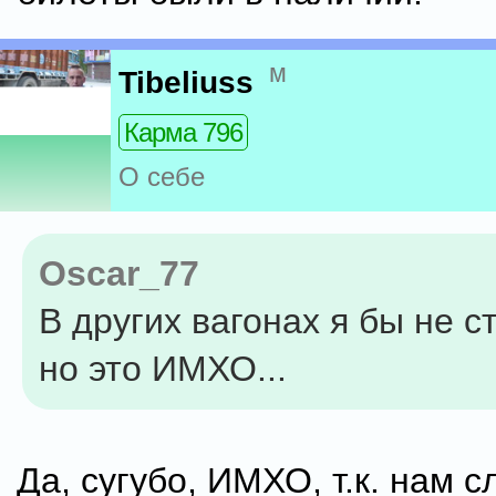
м
Tibeliuss
Карма 796
О себе
Oscar_77
В других вагонах я бы не с
но это ИМХО...
Да, сугубо, ИМХО, т.к. нам 