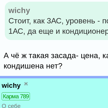
wichy
Стоит, как 3АС, уровень - п
1АС, да еще и кондиционера
А чё ж такая засада- цена, к
кондишена нет?
ж
wichy
Карма 789
О себе