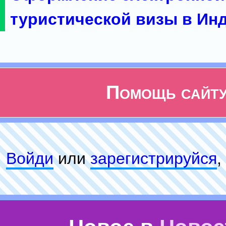
туристической визы в Ин
Помощь сайт
Войди
или
зарeгиcтpируйся
,