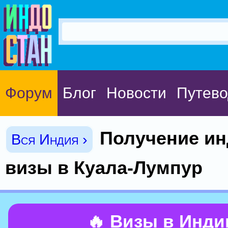
Форум
Блог
Новости
Путево
Получение ин
Вся Индия ›
визы в Куала-Лумпур
🔥 Визы в Инд