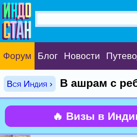
Форум
Блог
Новости
Путево
В ашрам с ре
Вся Индия ›
🔥 Визы в Инд