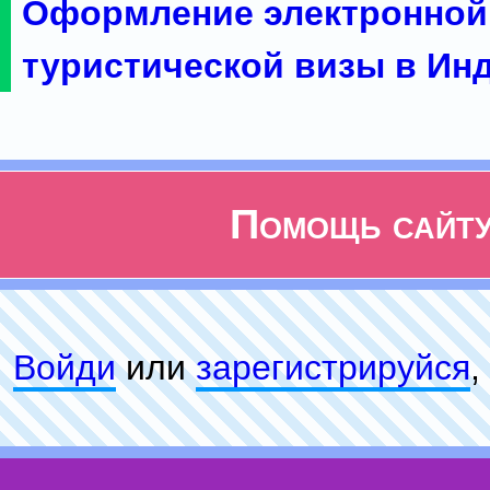
Оформление электронной
туристической визы в Ин
Помощь сайт
Войди
или
зарeгиcтpируйся
,