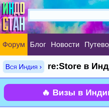
Форум
Блог
Новости
Путево
re:Store в Ин
Вся Индия ›
🔥 Визы в Инд