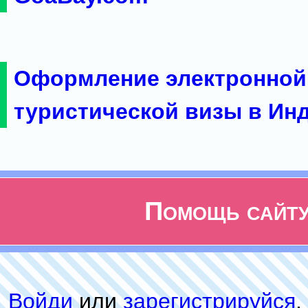
Оформление электронной
туристической визы в Ин
Помощь сайт
Войди
или
зарeгиcтpируйся
,