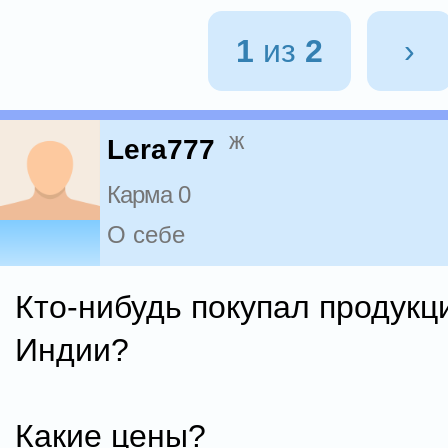
1
из
2
›
ж
Lera777
Карма 0
О себе
Кто-нибудь покупал продукц
Индии?
Какие цены?