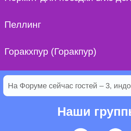
Пеллинг
Горакхпур (Горакпур)
На Форуме сейчас гостей – 3, индо
Наши груп